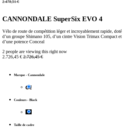
2.478,51
€
CANNONDALE SuperSix EVO 4
Vélo de route de compétition léger et incroyablement rapide, doté
d’un groupe Shimano 105, d’un cintre Vision Trimax Compact et
d’une potence Conceal
2 people are viewing this right now
2.726,45
€
2.726,45
€
Marque
-
Cannondale
Couleurs
-
Black
Taille de cadre