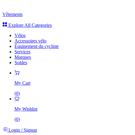
Vêtements
Explore All Categories
Vélos
Accessoires vélo
Équipement du cycliste
Services
Marques
Soldes
My Cart
(
0
)
My Wishlist
(
0
)
Login
/
Signup