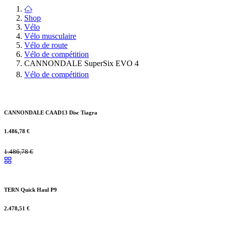
Shop
Vélo
Vélo musculaire
Vélo de route
Vélo de compétition
CANNONDALE SuperSix EVO 4
Vélo de compétition
CANNONDALE CAAD13 Disc Tiagra
1.486,78
€
1.486,78
€
TERN Quick Haul P9
2.478,51
€