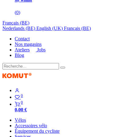
My Wishlist
(
0
)
Français (BE)
Nederlands (BE)
English (UK)
Français (BE)
Contact
Nos magasins
Ateliers
Jobs
Blog
0
0
0,00
€
Vélos
Accessoires vélo
Équipement du cycliste
Services