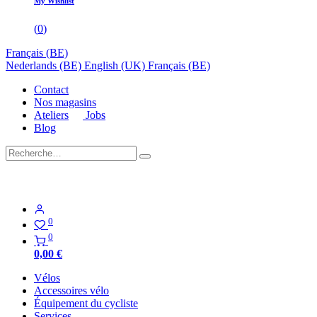
My Wishlist
(
0
)
Français (BE)
Nederlands (BE)
English (UK)
Français (BE)
Contact
Nos magasins
Ateliers
Jobs
Blog
0
0
0,00
€
Vélos
Accessoires vélo
Équipement du cycliste
Services