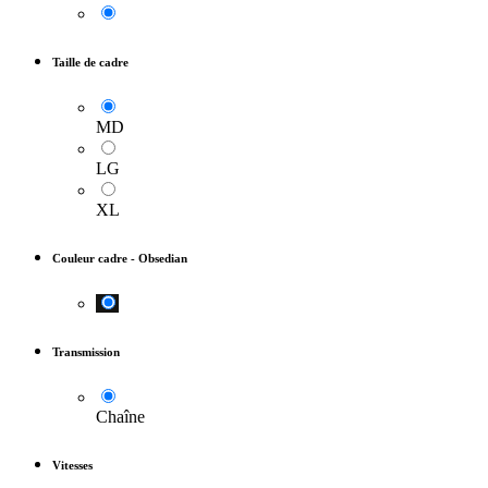
Taille de cadre
MD
LG
XL
Couleur cadre
-
Obsedian
Transmission
Chaîne
Vitesses