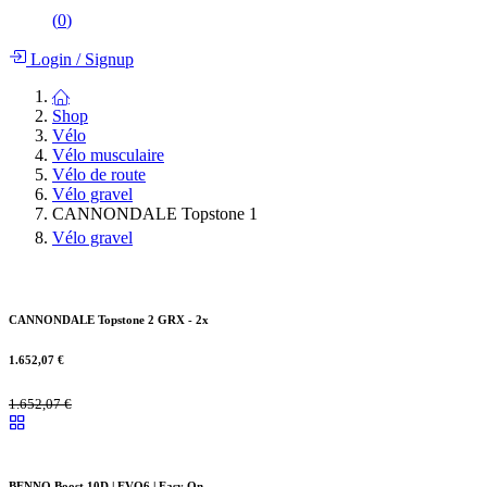
(
0
)
Login
/
Signup
Shop
Vélo
Vélo musculaire
Vélo de route
Vélo gravel
CANNONDALE Topstone 1
Vélo gravel
CANNONDALE Topstone 2 GRX - 2x
1.652,07
€
1.652,07
€
BENNO Boost 10D | EVO6 | Easy On