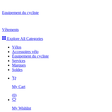
Equipement du cycliste
Vêtements
Explore All Categories
Vélos
Accessoires vélo
Équipement du cycliste
Services
Marques
Soldes
My Cart
(
0
)
My Wishlist