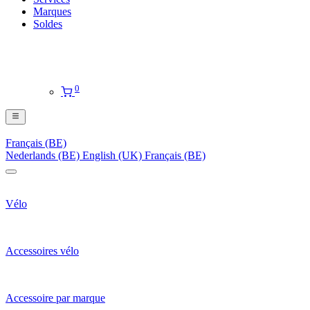
Marques
Soldes
0
Français (BE)
Nederlands (BE)
English (UK)
Français (BE)
Vélo
Accessoires vélo
Accessoire par marque