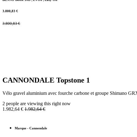
3.800,83
€
3.800,83
€
CANNONDALE Topstone 1
Vélo gravel aluminium avec fourche carbone et groupe Shimano GRX
2 people are viewing this right now
1.982,64
€
1.982,64
€
Marque
-
Cannondale