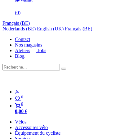
My Wishlist
(
0
)
Français (BE)
Nederlands (BE)
English (UK)
Français (BE)
Contact
Nos magasins
Ateliers
Jobs
Blog
0
0
0,00
€
Vélos
Accessoires vélo
Équipement du cycliste
Services