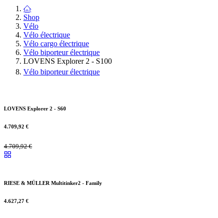
Shop
Vélo
Vélo électrique
Vélo cargo électrique
Vélo biporteur électrique
LOVENS Explorer 2 - S100
Vélo biporteur électrique
LOVENS Explorer 2 - S60
4.709,92
€
4.709,92
€
RIESE & MÜLLER Multitinker2 - Family
4.627,27
€