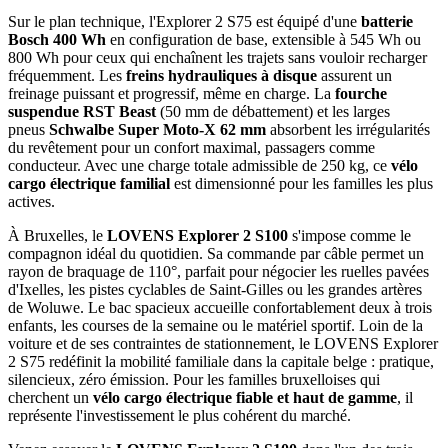
Sur le plan technique, l'Explorer 2 S75 est équipé d'une
batterie
Bosch 400 Wh
en configuration de base, extensible à 545 Wh ou
800 Wh pour ceux qui enchaînent les trajets sans vouloir recharger
fréquemment. Les
freins hydrauliques à disque
assurent un
freinage puissant et progressif, même en charge. La
fourche
suspendue RST Beast
(50 mm de débattement) et les larges
pneus
Schwalbe Super Moto-X 62 mm
absorbent les irrégularités
du revêtement pour un confort maximal, passagers comme
conducteur. Avec une charge totale admissible de 250 kg, ce
vélo
cargo électrique familial
est dimensionné pour les familles les plus
actives.
À Bruxelles, le
LOVENS Explorer 2 S100
s'impose comme le
compagnon idéal du quotidien. Sa commande par câble permet un
rayon de braquage de 110°, parfait pour négocier les ruelles pavées
d'Ixelles, les pistes cyclables de Saint-Gilles ou les grandes artères
de Woluwe. Le bac spacieux accueille confortablement deux à trois
enfants, les courses de la semaine ou le matériel sportif. Loin de la
voiture et de ses contraintes de stationnement, le LOVENS Explorer
2 S75 redéfinit la mobilité familiale dans la capitale belge : pratique,
silencieux, zéro émission. Pour les familles bruxelloises qui
cherchent un
vélo cargo électrique fiable et haut de gamme
, il
représente l'investissement le plus cohérent du marché.