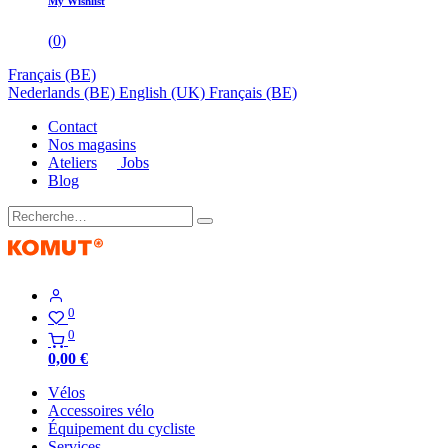
My Wishlist
(
0
)
Français (BE)
Nederlands (BE)
English (UK)
Français (BE)
Contact
Nos magasins
Ateliers
Jobs
Blog
0
0
0,00
€
Vélos
Accessoires vélo
Équipement du cycliste
Services