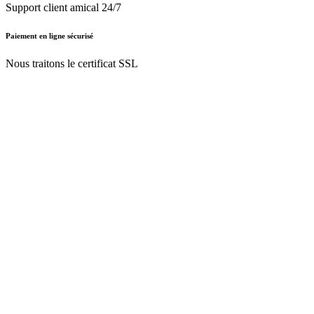
Support client amical 24/7
Paiement en ligne sécurisé
Nous traitons le certificat SSL
Français (BE)
Nederlands (BE)
English (UK)
Français (BE)
Accueil
CGV
Politique de confidentialité
Mentions légales
Besoin d'
aide ?
Follow Us On