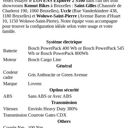
Venez essayer le
LOVENS Explorer 2 S100
dans l'un des trois
showrooms
Komut Bikes
à Bruxelles :
Saint-Gilles
(Chaussée de
Charleroi 190, 1060 Bruxelles),
Uccle
(Rue Vanderkindere 438,
1180 Bruxelles) et
Woluwe-Saint-Pierre
(Avenue Baron d'Huart
10, 1150 Woluwe-Saint-Pierre). Notre équipe vous accompagne
pour trouver la configuration idéale selon votre usage et votre
famille.
Système électrique
Bosch PowerPack 400 Wh
or
Bosch PowerPack 545
Batterie
Wh
or
Bosch PowerPack 800Wh
Moteur
Bosch Cargo Line
Général
Couleur
Gris Anthracite
or
Green Avenue
cadre
Marque
Lovens
Option sécurité
ABS
Sans ABS
or
Avec ABS
Transmission
Vitesses
Enviolo Heavy Duty 380%
Transmission
Courroie Gates CDX
Others
Couple Nm
100 Nm