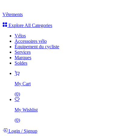
Vêtements
Explore All Categories
Vélos
Accessoires vélo
Équipement du cycliste
Services
Marques
Soldes
My Cart
(
0
)
My Wishlist
(
0
)
Login
/
Signup