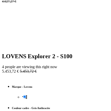
4.627,27
€
LOVENS Explorer 2 - S100
4 people are viewing this right now
5.453,72
€
5.453,72
€
Marque
-
Lovens
Couleur cadre
-
Gris Anthracite