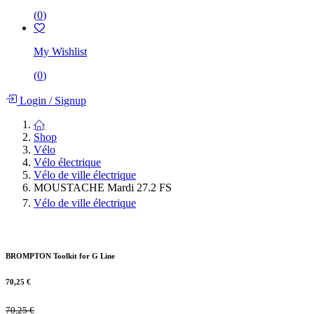
(
0
)
My Wishlist
(
0
)
Login
/
Signup
Shop
Vélo
Vélo électrique
Vélo de ville électrique
MOUSTACHE Mardi 27.2 FS
Vélo de ville électrique
BROMPTON Toolkit for G Line
70,25
€
70,25
€