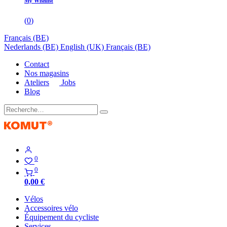
My Wishlist
(
0
)
Français (BE)
Nederlands (BE)
English (UK)
Français (BE)
Contact
Nos magasins
Ateliers
Jobs
Blog
0
0
0,00
€
Vélos
Accessoires vélo
Équipement du cycliste
Services