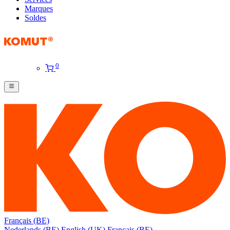
Marques
Soldes
0
Français (BE)
Nederlands (BE)
English (UK)
Français (BE)