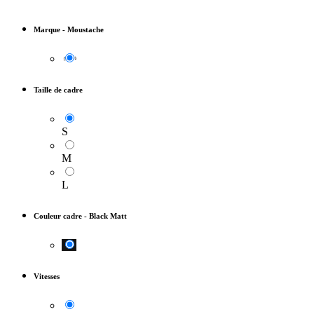
Marque
-
Moustache
Taille de cadre
S
M
L
Couleur cadre
-
Black Matt
Vitesses