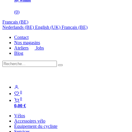
My Wishlist
(
0
)
Français (BE)
Nederlands (BE)
English (UK)
Français (BE)
Contact
Nos magasins
Ateliers
Jobs
Blog
0
0
0,00
€
Vélos
Accessoires vélo
Équipement du cycliste
Services