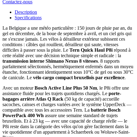
Contactez-nous
Description
Specifications
La Belgique a une météo particulière : 150 jours de pluie par an, du
gel en décembre, de la boue de septembre à avril, et un ciel gris qui
ne s'excuse jamais. Les vélos à dérailleur extérieur subissent ces
conditions : câbles qui rouillent, dérailleur qui saute, vitesses
difficiles à passer sous la pluie. Le
Tern Quick Haul P8i
répond à
cette réalité avec une décision technique simple et radicale : la
transmission interne Shimano Nexus 8 vitesses
. 8 rapports
parfaitement sélectionnés, hermétiquement enfermés dans un moyeu
étanche, fonctionnant identiquement sous 10°C de gel ou sous 30°C
de canicule. Le
vélo cargo compact bruxellois par excellence
.
Avec un moteur
Bosch Active Line Plus 50 Nm
, le P8i offre une
assistance fluide pour les trajets quotidiens chargés. Le
porte-
bagages arrière Atlas Q Rack
(50 kg de capacité) accueille
sacoches, caisses et charges variées avec le système UpperDeck —
compatible avec tous les accessoires Tern. La
batterie Bosch
PowerPack 400 Wh
assure une semaine standard de trajets
bruxellois. Et à 23 kg — avec une capacité de charge réelle — le
P8i reste dans la catégorie des vélos qu'on gère facilement dans la
vie quotidienne d'un appartement à Schaerbeek ou Woluwe-Saint-