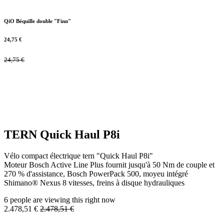
QiO Béquille double "Finn"
24,75
€
24,75
€
TERN Quick Haul P8i
Vélo compact électrique tern "Quick Haul P8i"
Moteur Bosch Active Line Plus fournit jusqu'à 50 Nm de couple et
270 % d'assistance, Bosch PowerPack 500, moyeu intégré
Shimano® Nexus 8 vitesses, freins à disque hydrauliques
6 people are viewing this right now
2.478,51
€
2.478,51
€