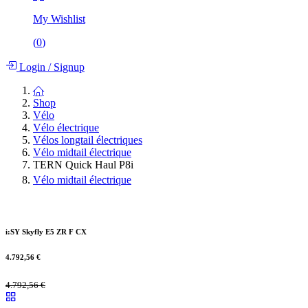
My Wishlist
(
0
)
Login
/
Signup
Shop
Vélo
Vélo électrique
Vélos longtail électriques
Vélo midtail électrique
TERN Quick Haul P8i
Vélo midtail électrique
i:SY Skyfly E5 ZR F CX
4.792,56
€
4.792,56
€