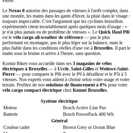
Pierre.
Le
Nexus 8
autorise des passages de vitesses à l'arrêt complet, dans
une montée, les mains dans les gants d'hiver, la pluie dans le visage :
toujours impeccable. C'est l'argument que les cyclistes bruxellois
expérimentés citent invariablement après quelques mois d'usage : «
je n'ai plus jamais eu de problème de vitesses ». Le
Quick Haul P8i
est le
vélo cargo all-weather de référence
— pas le plus
performant en montagne, pas le plus léger sur la balance, mais le
plus fiable dans les conditions réelles d'une vie à
Bruxelles
. Il part le
matin sous la bruine et arrive à l'heure, sans question.
Komut Bikes vous accueille dans ses
3 magasins de vélos
électriques à Bruxelles
— à
Uccle
,
Saint-Gilles
et
Woluwe-Saint-
Pierre
— pour comparer le P8i avec le P9 à dérailleur et le P5i à 5
vitesses. Nos experts vous aident à choisir selon votre usage et votre
terrain. Profitez de nos
solutions de financement à 0%
pour votre
vélo cargo compact électrique
chez
Komut Bruxelles
.
Système électrique
Moteur
Bosch Active Line Pus
Batterie
Bosch PowerPack 400 Wh
Général
Couleur cadre
Brown Grey
or
Ocean Blue