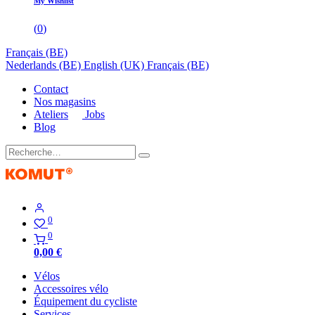
My Wishlist
(
0
)
Français (BE)
Nederlands (BE)
English (UK)
Français (BE)
Contact
Nos magasins
Ateliers
Jobs
Blog
0
0
0,00
€
Vélos
Accessoires vélo
Équipement du cycliste
Services