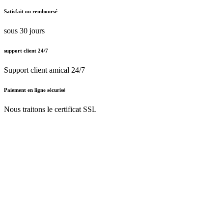
Satisfait ou remboursé
sous 30 jours
support client 24/7
Support client amical 24/7
Paiement en ligne sécurisé
Nous traitons le certificat SSL
Français (BE)
Nederlands (BE)
English (UK)
Français (BE)
Accueil
CGV
Politique de confidentialité
Mentions légales
Besoin d'
aide ?