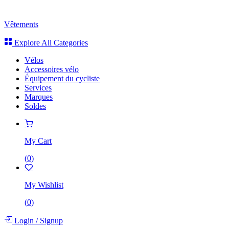
Vêtements
Explore All Categories
Vélos
Accessoires vélo
Équipement du cycliste
Services
Marques
Soldes
My Cart
(
0
)
My Wishlist
(
0
)
Login
/
Signup