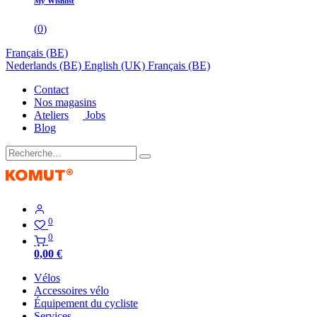
My Wishlist
(
0
)
Français (BE)
Nederlands (BE)
English (UK)
Français (BE)
Contact
Nos magasins
Ateliers
Jobs
Blog
0
0
0,00
€
Vélos
Accessoires vélo
Équipement du cycliste
Services