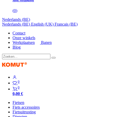
Mijn Verlanglijst
(
0
)
Nederlands (BE)
Nederlands (BE)
English (UK)
Français (BE)
Contact
Onze winkels
Werkplaatsen
Banen
Blog
0
0
0,00
€
Fietsen
Fiets accessoires
Fietsuitrusting
Diensten