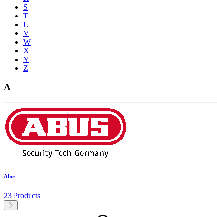
S
T
U
V
W
X
Y
Z
A
Abus
23 Products