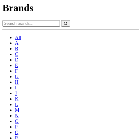
Brands
All
A
B
C
D
E
F
G
H
I
J
K
L
M
N
O
P
Q
R