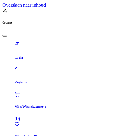
Overslaan naar inhoud
Guest
Login
Register
Mijn Winkelwagentje
(
0
)