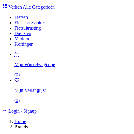
Verken Alle Categorieën
Fietsen
Fiets accessoires
Fietsuitrusting
Diensten
Merken
Kortingen
Mijn Winkelwagentje
(
0
)
Mijn Verlanglijst
(
0
)
Login
/
Signup
Home
Brands