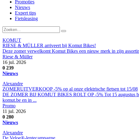
Promoties
Nieuws
Expert tips
Fietsleasing
KOMUT
RIESE & MÜLLER arriveert bij Komut Bikes!
Deze zomer verwelkomt Komut Bikes een nieuw merk in zijn assortiment
Riese & Müller
16 jul. 2026
0
239
Nieuws
Alexandre
ZOMERUITVERKOOP -5% op al onze elektrische fietsen tot 15/08
DE ZOMER BIJ KOMUT BIKES ROLT OP -5% Tot 15 augustus biedt de c
komut.be en in ...
Promo
11 jul. 2026
0
280
Nieuws
Alexandre
De Veloe®-lentecampagne