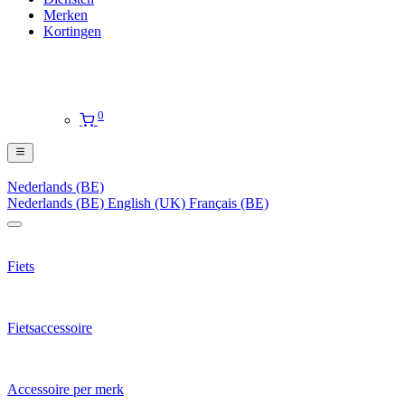
Merken
Kortingen
0
Nederlands (BE)
Nederlands (BE)
English (UK)
Français (BE)
Fiets
Fietsaccessoire
Accessoire per merk