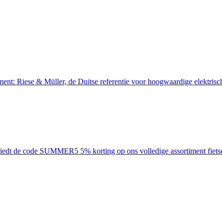
: Riese & Müller, de Duitse referentie voor hoogwaardige elektrische f
ode SUMMER5 5% korting op ons volledige assortiment fietsen: car