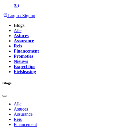
(
0
)
Login
/
Signup
Blogs:
Alle
Astuces
Assurance
Reis
Financement
Promoties
Nieuws
Expert tips
Fietsleasing
Blogs
Alle
Astuces
Assurance
Reis
Financement