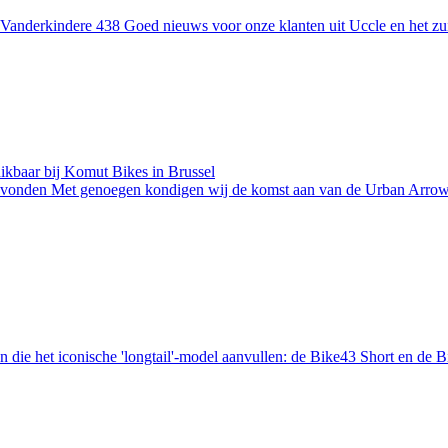
anderkindere 438 Goed nieuws voor onze klanten uit Uccle en het zui
hikbaar bij Komut Bikes in Brussel
evonden Met genoegen kondigen wij de komst aan van de Urban Arrow B
die het iconische 'longtail'-model aanvullen: de Bike43 Short en de B