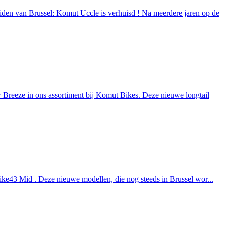
den van Brussel: Komut Uccle is verhuisd ! Na meerdere jaren op de
reeze in ons assortiment bij Komut Bikes. Deze nieuwe longtail
ike43 Mid . Deze nieuwe modellen, die nog steeds in Brussel wor...