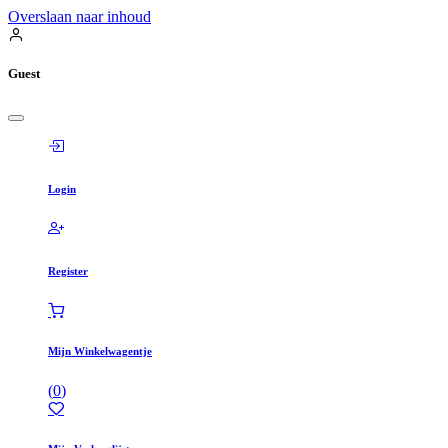
Overslaan naar inhoud
Guest
Login
Register
Mijn Winkelwagentje
(
0
)