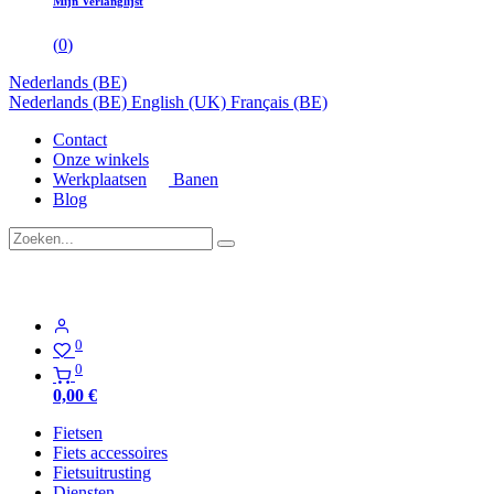
Mijn Verlanglijst
(
0
)
Nederlands (BE)
Nederlands (BE)
English (UK)
Français (BE)
Contact
Onze winkels
Werkplaatsen
Banen
Blog
0
0
0,00
€
Fietsen
Fiets accessoires
Fietsuitrusting
Diensten