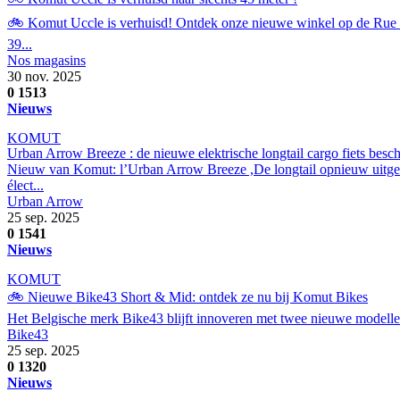
🚲 Komut Uccle is verhuisd! Ontdek onze nieuwe winkel op de Rue V
39...
Nos magasins
30 nov. 2025
0
1513
Nieuws
KOMUT
Urban Arrow Breeze : de nieuwe elektrische longtail cargo fiets besc
Nieuw van Komut: l’Ur​ban Arrow Breeze​ ,De longtail opnieuw uitg
élect...
Urban Arrow
25 sep. 2025
0
1541
Nieuws
KOMUT
🚲 Nieuwe Bike43 Short & Mid: ontdek ze nu bij Komut Bikes
Het Belgische merk Bike43 blijft innoveren met twee nieuwe modellen 
Bike43
25 sep. 2025
0
1320
Nieuws