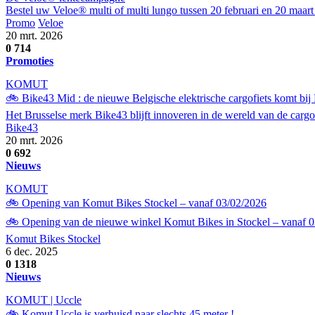
Bestel uw Veloe® multi of multi lungo tussen 20 februari en 20 maart 
Promo
Veloe
20 mrt. 2026
0
714
Promoties
KOMUT
🚲 Bike43 Mid : de nieuwe Belgische elektrische cargofiets komt bi
Het Brusselse merk Bike43 blijft innoveren in de wereld van de carg
Bike43
20 mrt. 2026
0
692
Nieuws
KOMUT
🚲 Opening van Komut Bikes Stockel – vanaf 03/02/2026
🚲 Opening van de nieuwe winkel Komut Bikes in Stockel – vanaf 03/02
Komut Bikes Stockel
6 dec. 2025
0
1318
Nieuws
KOMUT | Uccle
🚲 Komut Uccle is verhuisd naar slechts 45 meter !