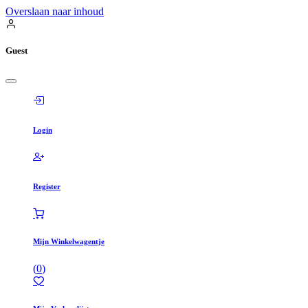
Overslaan naar inhoud
Guest
Login
Register
Mijn Winkelwagentje
(
0
)