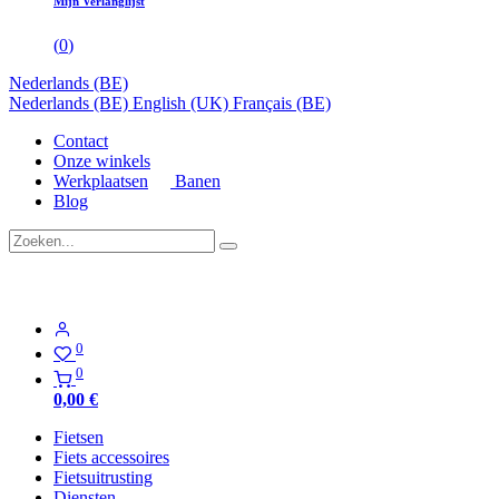
Mijn Verlanglijst
(
0
)
Nederlands (BE)
Nederlands (BE)
English (UK)
Français (BE)
Contact
Onze winkels
Werkplaatsen
Banen
Blog
0
0
0,00
€
Fietsen
Fiets accessoires
Fietsuitrusting
Diensten