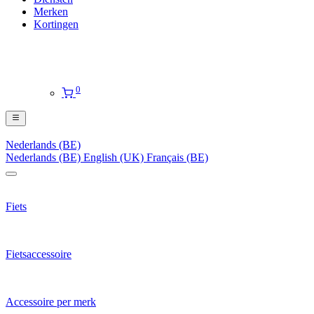
Merken
Kortingen
0
Nederlands (BE)
Nederlands (BE)
English (UK)
Français (BE)
Fiets
Fietsaccessoire
Accessoire per merk