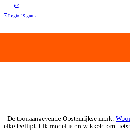
(
0
)
Login
/
Signup
De toonaangevende Oostenrijkse merk,
Woo
elke leeftijd. Elk model is ontwikkeld om fiet