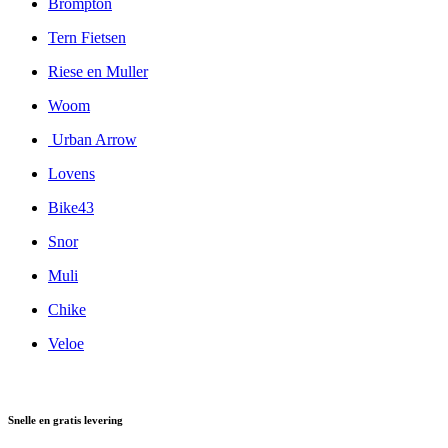
Brompton
Tern Fietsen
Riese en Muller
Woom
Urban Arrow
Lovens
Bike43
Snor
Muli
Chike
Veloe
Snelle en gratis levering