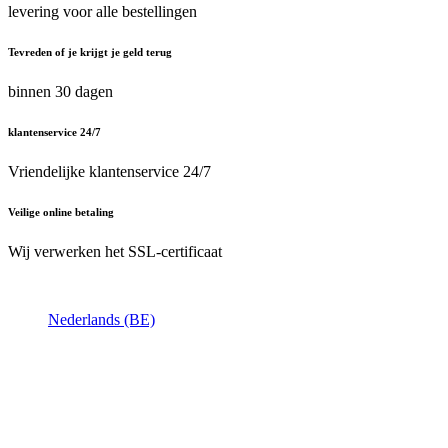
levering voor alle bestellingen
Tevreden of je krijgt je geld terug
binnen 30 dagen
klantenservice 24/7
Vriendelijke klantenservice 24/7
Veilige online betaling
Wij verwerken het SSL-certificaat
Nederlands (BE)
Nederlands (BE)
English (UK)
Français (BE)
Home
Algemene Voorwaarden
Privacybeleid
Juridische vermeldingen
Behoefte aan
hulp ?