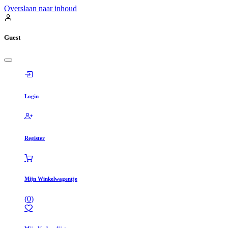
Overslaan naar inhoud
Guest
Login
Register
Mijn Winkelwagentje
(
0
)