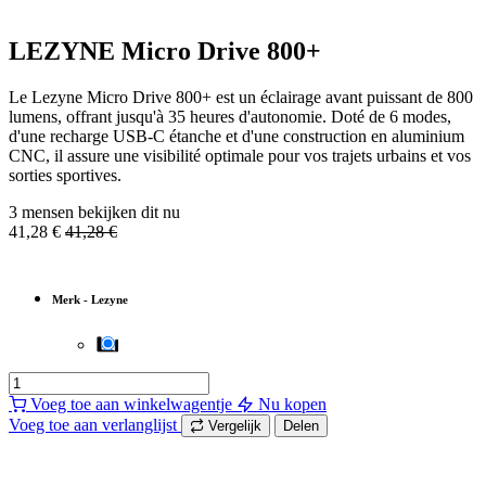
LEZYNE Micro Drive 800+
Le Lezyne Micro Drive 800+ est un éclairage avant puissant de 800
lumens, offrant jusqu'à 35 heures d'autonomie. Doté de 6 modes,
d'une recharge USB-C étanche et d'une construction en aluminium
CNC, il assure une visibilité optimale pour vos trajets urbains et vos
sorties sportives.
3 mensen bekijken dit nu
41,28
€
41,28
€
Merk
-
Lezyne
Voeg toe aan winkelwagentje
Nu kopen
Voeg toe aan verlanglijst
Vergelijk
Delen