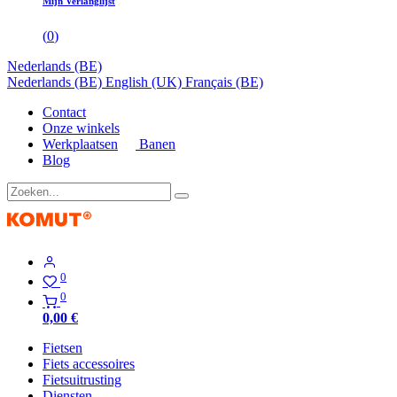
Mijn Verlanglijst
(
0
)
Nederlands (BE)
Nederlands (BE)
English (UK)
Français (BE)
Contact
Onze winkels
Werkplaatsen
Banen
Blog
0
0
0,00
€
Fietsen
Fiets accessoires
Fietsuitrusting
Diensten