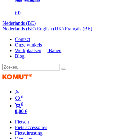
Mijn Verlanglijst
(
0
)
Nederlands (BE)
Nederlands (BE)
English (UK)
Français (BE)
Contact
Onze winkels
Werkplaatsen
Banen
Blog
0
0
0,00
€
Fietsen
Fiets accessoires
Fietsuitrusting
Diensten