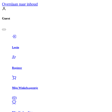
Overslaan naar inhoud
Guest
Login
Register
Mijn Winkelwagentje
(
0
)