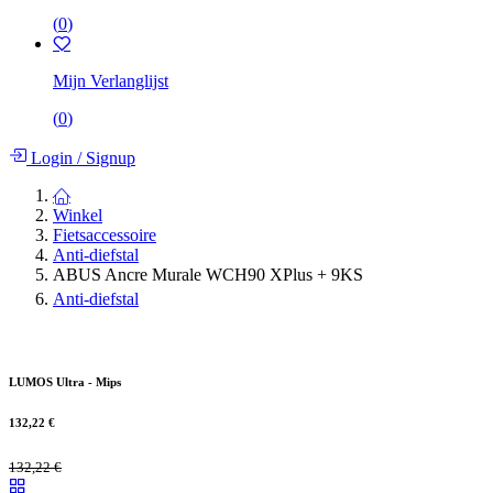
(
0
)
Mijn Verlanglijst
(
0
)
Login
/
Signup
Winkel
Fietsaccessoire
Anti-diefstal
ABUS Ancre Murale WCH90 XPlus + 9KS
Anti-diefstal
LUMOS Ultra - Mips
132,22
€
132,22
€