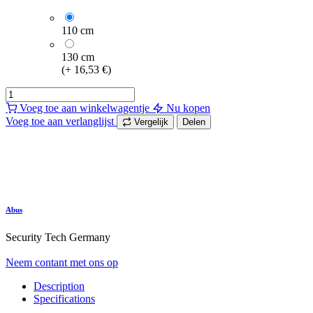
110 cm
130 cm
(
+
16,53
€
)
Voeg toe aan winkelwagentje
Nu kopen
Voeg toe aan verlanglijst
Vergelijk
Delen
Abus
Security Tech Germany
Neem contant met ons op
Description
Specifications