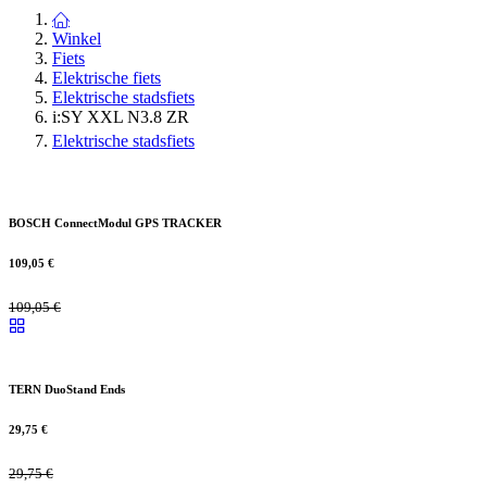
Winkel
Fiets
Elektrische fiets
Elektrische stadsfiets
i:SY XXL N3.8 ZR
Elektrische stadsfiets
BOSCH ConnectModul GPS TRACKER
109,05
€
109,05
€
TERN DuoStand Ends
29,75
€
29,75
€