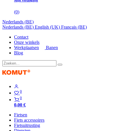
Mijn Verlanglijst
(
0
)
Nederlands (BE)
Nederlands (BE)
English (UK)
Français (BE)
Contact
Onze winkels
Werkplaatsen
Banen
Blog
0
0
0,00
€
Fietsen
Fiets accessoires
Fietsuitrusting
Diensten