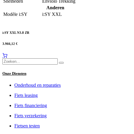
Snelheden
Enviolo Trekking
Anderen
Modèle i:SY
i:SY XXL
i:SY XXL N3.8 ZR
3.966,12
€
Onze Diensten
Onderhoud en reparaties
Fiets leasing
Fiets financiering
Fiets verzekering
Fietsen testen