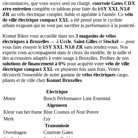
circonstances, que vous soyez seul ou chargé.
courroie Gates CDX
zéro entretien
complète ce tableau pour faire du
i:SY XXL N3.8
ZR
un vélo électrique complet, fiable et agréable à l'année. Ce
vélo
de ville électrique compact XXL
a été pensé pour le cycliste
urbain exigeant qui ne veut pas sacrifier la performance à la praticité.
Komut Bikes vous accueille dans ses
3 magasins de vélos
électriques à Bruxelles
— à
Uccle
,
Saint-Gilles
et
Stockel
— pour
vous faire essayer le
i:SY XXL N3.8 ZR
sans rendez-vous. Nos
experts vous accompagnent dans le choix du modèle, de la taille et
des accessoires adaptés à votre usage à Bruxelles. Profitez de nos
solutions de financement à 0%
pour acquérir votre
vélo de ville
électrique compact XXL
en plusieurs fois sans frais. Venez
découvrir l'ensemble de notre gamme de
vélos électriques
cargo,
pliants et de ville chez
Komut Bruxelles
.
Electrique
Motor
Bosch Performance Line Essential
Algemeen
Kleur van het frame
Blue Cosmos
of
Noir Poivre
Merk
I:sy
Transmissie
Overdragen
Courroie Gates