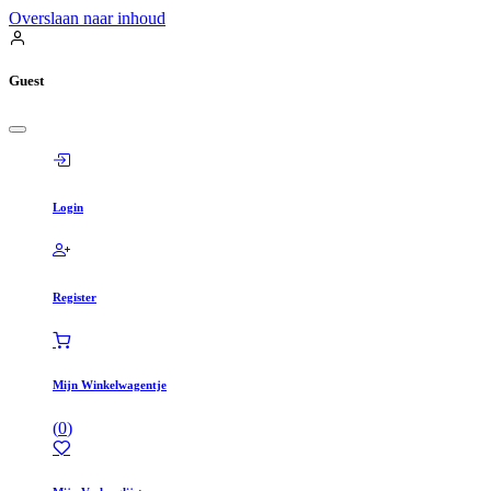
Overslaan naar inhoud
Guest
Login
Register
Mijn Winkelwagentje
(
0
)