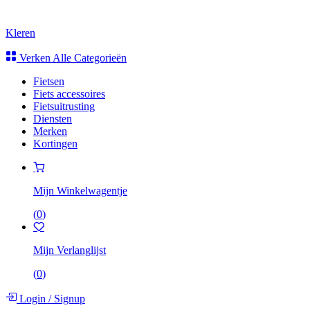
Kleren
Verken Alle Categorieën
Fietsen
Fiets accessoires
Fietsuitrusting
Diensten
Merken
Kortingen
Mijn Winkelwagentje
(
0
)
Mijn Verlanglijst
(
0
)
Login
/
Signup