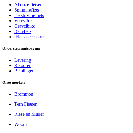
Al onze fietsen
Spinningfiets
Elektrische fiets
Vouwfiets
Gravelbike
Racefiets
Fietsaccessoires
Ondersteuningspagina
Levering
Retouren
Betalingen
Onze merken
Brompton
Tern Fietsen
Riese en Muller
Woom