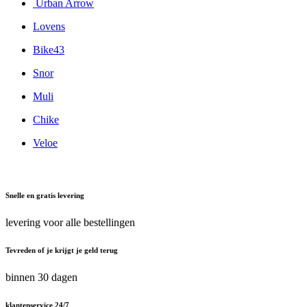
Urban Arrow
Lovens
Bike43
Snor
Muli
Chike
Veloe
Snelle en gratis levering
levering voor alle bestellingen
Tevreden of je krijgt je geld terug
binnen 30 dagen
klantenservice 24/7