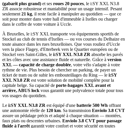
(gabarit plus grand)
et ses
roues 20 pouces
, le i:SY XXL N3.8
ZR associe robustesse et maniabilité pour un usage intensif. Pesant
seulement
21 kg
, il reste facile à manipuler au quotidien — que ce
soit pour monter dans votre hall d'immeuble à Ixelles ou charger
dans le coffre de votre voiture à Uccle.
À Bruxelles, le i:SY XXL transporte vos équipements sportifs de
Stockel au club de tennis d'Ixelles — ou vos courses du Delhaize en
toute aisance dans les rues bruxelloises. Que vous rouliez d'Uccle
vers la place Flagey, d'Etterbeek vers le Quartier européen ou de
Stockel vers Saint-Gilles, le
i:SY XXL N3.8 ZR
absorbe les pavés
et les côtes avec une assistance fluide et naturelle. Grâce à
version
XXL — capacité de charge doublée
, votre vélo s'adapte à votre
rythme de vie. Plus besoin de chercher un parking, de payer un
ticket de tram ou de subir les embouteillages du Ring — le
i:SY
XXL N3.8 ZR
est votre solution de mobilité complète pour la
capitale belge. Sa capacité de
porte-bagages XXL avant et
arrière, ABUS lock
vous garantit une polyvalence totale pour tous
vos usages du quotidien.
Le
i:SY XXL N3.8 ZR
est équipé d'une
batterie 500 Wh
offrant
une autonomie réelle de
120 km
. Sa transmission
Enviolo 3.8 CVT
assure un pédalage précis et adapté à chaque situation — montées,
faux plats ou descentes urbaines.
Enviolo 3.8 CVT pour passage
fluide à l'arrêt
garantit votre confort et votre sécurité en toutes