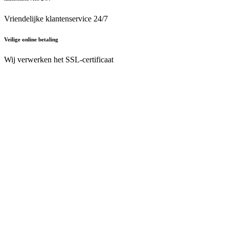
Vriendelijke klantenservice 24/7
Veilige online betaling
Wij verwerken het SSL-certificaat
Nederlands (BE)
Nederlands (BE)
English (UK)
Français (BE)
Home
Algemene Voorwaarden
Privacybeleid
Juridische vermeldingen
Behoefte aan
hulp ?
Follow Us On