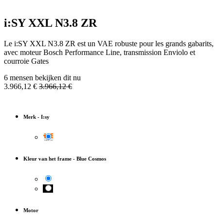
i:SY XXL N3.8 ZR
Le i:SY XXL N3.8 ZR est un VAE robuste pour les grands gabarits,
avec moteur Bosch Performance Line, transmission Enviolo et
courroie Gates
6 mensen bekijken dit nu
3.966,12
€
3.966,12
€
Merk
-
I:sy
Kleur van het frame
-
Blue Cosmos
Motor