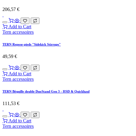
TERN Poignée "Sidekick Flat Bars"
61,98
€
Add to Cart
Tern accessoires
TERN Dog Roof Mini
78,51
€
Add to Cart
Tern accessoires
TERN siège enfant type banc "Clubhouse Mini "
132,23
€
Add to Cart