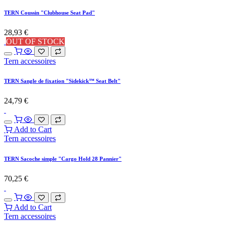
Add to Cart
Tern accessoires
TERN Béquille double DuoStand Gen 3 - HSD & Quickhaul
111,53
€
Add to Cart
Tern accessoires
TERN Sacoche pour porte-bagage "Soft Crate Mini".
82,64
€
Add to Cart
Tern accessoires
TERN Porte-bagage arrière "Shortbed Tray"
123,88
€