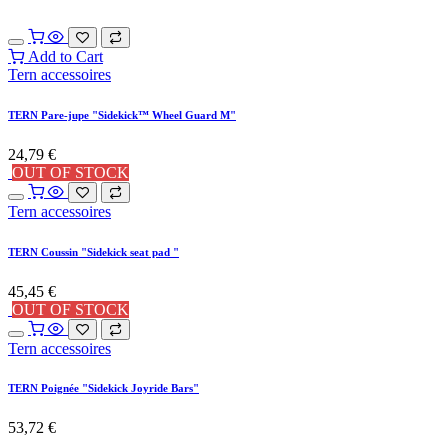
Add to Cart
Tern accessoires
TERN Pare-jupe "Sidekick™ Wheel Guard M"
24,79
€