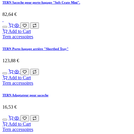
Tern accessoires
TERN Sacoches cargo hold - 37L (paires)
185,95
€
Add to Cart
Tern accessoires
TERN Captain's Chair Gen 2
206,57
€
Add to Cart
Tern accessoires
TERN Repose-pieds "Sidekick Stirrups"
49,59
€