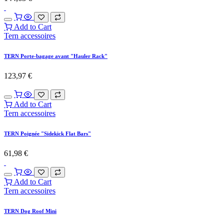
TERN Coussin "Sidekick seat pad "
45,45
€
OUT OF STOCK
Tern accessoires
TERN Poignée "Sidekick Joyride Bars"
53,72
€
Add to Cart
Tern accessoires
TERN Repose-pieds "Sidekick Footrests"
45,41
€
Add to Cart
Tern accessoires