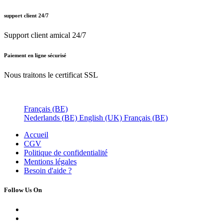
Livraison
Retours
Paiements
Nos marques
Brompton
Tern Bicycles
Riese and Muller
Woom
Urban Arrow
Lovens
Bike43
Moustache
Muli
Chike