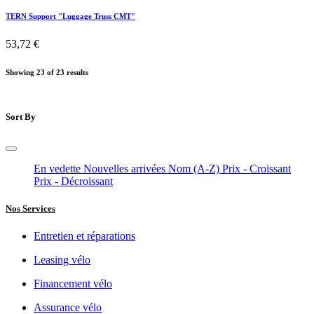
Add to Cart
Tern accessoires
TERN Adaptateur pour sacoche
16,53
€
Add to Cart
Tern accessoires
TERN Coussin "Clubhouse Seat Pad"
28,93
€
OUT OF STOCK
Tern accessoires
TERN Sangle de fixation "Sidekick™ Seat Belt"
24,79
€