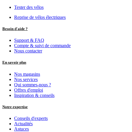
Add to Cart
Tern accessoires
TERN Sacoche simple "Cargo Hold 28 Pannier"
70,25
€
Add to Cart
Tern accessoires
TERN Support "Luggage Truss CMT"
53,72
€
Showing 23 of 23 results
Sort By
En vedette
Nouvelles arrivées
Nom (A-Z)
Prix - Croissant