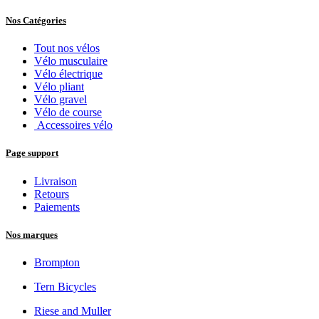
Prix - Décroissant
Nos Services
Entretien et réparations
Leasing vélo
Financement vélo
Assurance vélo
Tester des vélos
Reprise de vélos électriques
Besoin d'aide ?
Support & FAQ
Compte & suivi de commande
Nous contacter
En savoir plus