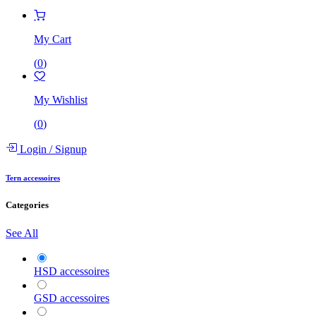
My Cart
(
0
)
My Wishlist
(
0
)
Login
/
Signup
Tern accessoires
Categories
See All
HSD accessoires
GSD accessoires