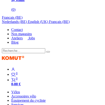
My Wishlist
(
0
)
Français (BE)
Nederlands (BE)
English (UK)
Français (BE)
Contact
Nos magasins
Ateliers
Jobs
Blog
0
0
0,00
€
Vélos
Accessoires vélo
Équipement du cycliste
Services