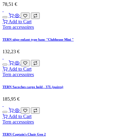
TERN Porte-bidon "Bossless" - Black
28,93
€
Add to Cart
Tern accessoires
TERN Porte-bagage avant "Transporteur Rack"
144,63
€
Add to Cart
Tern accessoires
TERN Porte-bagage avant "Hauler Rack"
123,97
€
Add to Cart
Tern accessoires