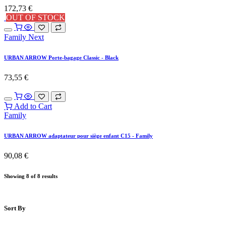
172,73
€
OUT OF STOCK
Family Next
URBAN ARROW Porte-bagage Classic - Black
73,55
€
Add to Cart
Family
URBAN ARROW adaptateur pour siège enfant C15 - Family
90,08
€
Showing 8 of 8 results
Sort By