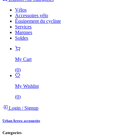
Vélos
Accessoires vélo
Équipement du cycliste
Services
Marques
Soldes
My Cart
(
0
)
My Wishlist
(
0
)
Login
/
Signup
Urban Arrow accessories
Categories