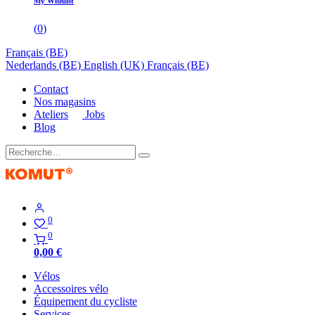
My Wishlist
(
0
)
Français (BE)
Nederlands (BE)
English (UK)
Français (BE)
Contact
Nos magasins
Ateliers
Jobs
Blog
0
0
0,00
€
Vélos
Accessoires vélo
Équipement du cycliste
Services