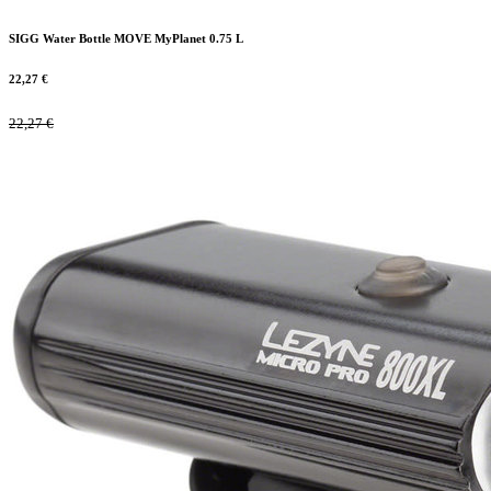
SIGG Water Bottle MOVE MyPlanet 0.75 L
22,27
€
22,27
€