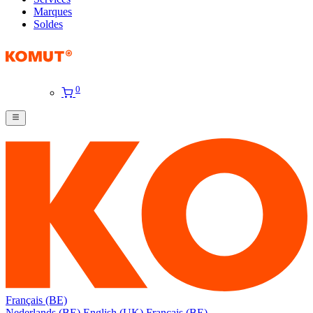
Marques
Soldes
0
Français (BE)
Nederlands (BE)
English (UK)
Français (BE)