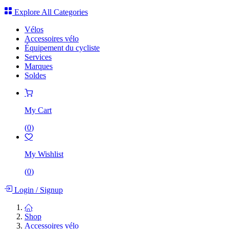
Explore All Categories
Vélos
Accessoires vélo
Équipement du cycliste
Services
Marques
Soldes
My Cart
(
0
)
My Wishlist
(
0
)
Login
/
Signup
Shop
Accessoires vélo