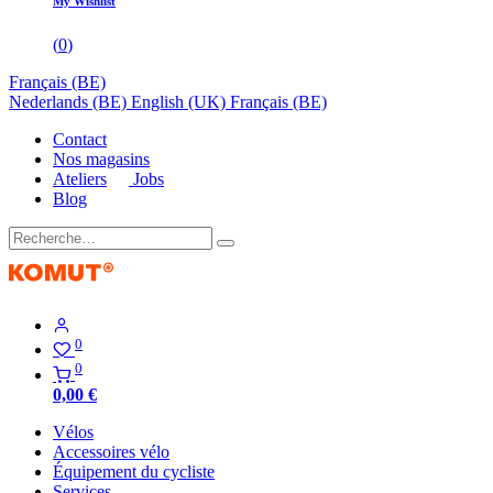
My Wishlist
(
0
)
Français (BE)
Nederlands (BE)
English (UK)
Français (BE)
Contact
Nos magasins
Ateliers
Jobs
Blog
0
0
0,00
€
Vélos
Accessoires vélo
Équipement du cycliste
Services