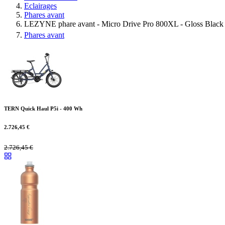
Eclairages
Phares avant
LEZYNE phare avant - Micro Drive Pro 800XL - Gloss Black
Phares avant
TERN Quick Haul P5i - 400 Wh
2.726,45
€
2.726,45
€