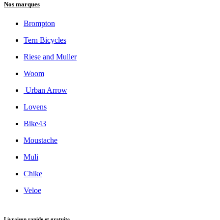
Nos marques
Brompton
Tern Bicycles
Riese and Muller
Woom
Urban Arrow
Lovens
Bike43
Moustache
Muli
Chike
Veloe
Livraison rapide et gratuite