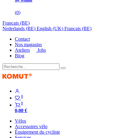
My Wishlist
(
0
)
Français (BE)
Nederlands (BE)
English (UK)
Français (BE)
Contact
Nos magasins
Ateliers
Jobs
Blog
0
0
0,00
€
Vélos
Accessoires vélo
Équipement du cycliste
Services