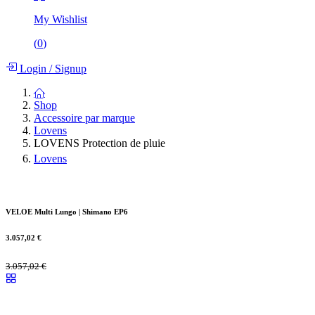
My Wishlist
(
0
)
Login
/
Signup
Shop
Accessoire par marque
Lovens
LOVENS Protection de pluie
Lovens
VELOE Multi Lungo | Shimano EP6
3.057,02
€
3.057,02
€