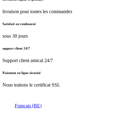
livraison pour toutes les commandes
Satisfait ou remboursé
sous 30 jours
support client 24/7
Support client amical 24/7
Paiement en ligne sécurisé
Nous traitons le certificat SSL
Français (BE)
Nederlands (BE)
English (UK)
Français (BE)
Accueil
CGV
Politique de confidentialité