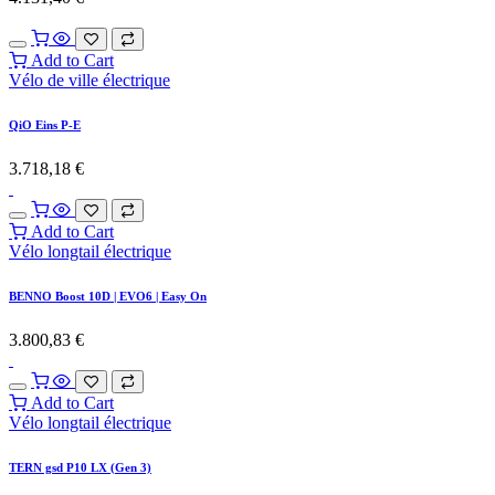
Add to Cart
Vélo de ville électrique
QiO Eins P-E
3.718,18
€
Add to Cart
Vélo longtail électrique
BENNO Boost 10D | EVO6 | Easy On
3.800,83
€
Add to Cart
Vélo longtail électrique
TERN gsd P10 LX (Gen 3)