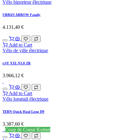
Vélo biporteur électrique
URBAN ARROW Family
4.131,40
€
Add to Cart
Vélo de ville électrique
i:SY XXL N3.8 ZR
3.966,12
€
Add to Cart
Vélo longtail électrique
TERN Quick Haul Long D9
3.387,60
€
Coup de Coeur Komut