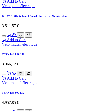
Add to Cart
Vélo pliant électrique
BROMPTON G Line 4 Speed Electric - e-Motiq system
3.511,57
€
Add to Cart
Vélo midtail électrique
TERN hsd P10 LR
3.966,12
€
Add to Cart
Vélo midtail électrique
TERN hsd S00 LX
4.957,85
€