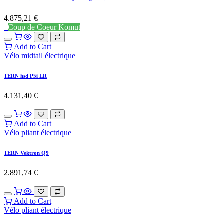
4.875,21
€
Coup de Coeur Komut
Add to Cart
Vélo midtail électrique
TERN hsd P5i LR
4.131,40
€
Add to Cart
Vélo pliant électrique
TERN Vektron Q9
2.891,74
€
Add to Cart
Vélo pliant électrique