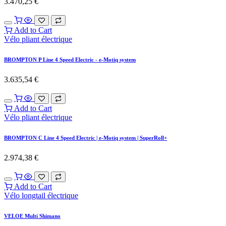
3.470,25
€
Add to Cart
Vélo pliant électrique
BROMPTON P Line 4 Speed Electric - e-Motiq system
3.635,54
€
Add to Cart
Vélo pliant électrique
BROMPTON C Line 4 Speed Electric | e-Motiq system | SuperRoll+
2.974,38
€
Add to Cart
Vélo longtail électrique
VELOE Multi Shimano