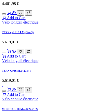
4.461,98
€
Add to Cart
Vélo longtail électrique
TERN gsd S10 LX (Gen 3)
5.619,01
€
Add to Cart
Vélo longtail électrique
TERN Orox S12 (27.5")
5.619,01
€
Add to Cart
Vélo de ville électrique
MOUSTACHE Mardi 27.2 FS