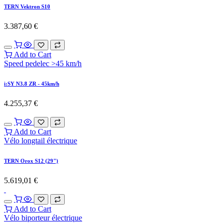
TERN Vektron S10
3.387,60
€
Add to Cart
Speed pedelec >45 km/h
i:SY N3.8 ZR - 45km/h
4.255,37
€
Add to Cart
Vélo longtail électrique
TERN Orox S12 (29")
5.619,01
€
Add to Cart
Vélo biporteur électrique