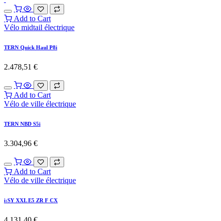
Add to Cart
Vélo midtail électrique
TERN Quick Haul P8i
2.478,51
€
Add to Cart
Vélo de ville électrique
TERN NBD S5i
3.304,96
€
Add to Cart
Vélo de ville électrique
i:SY XXL E5 ZR F CX
4.131,40
€