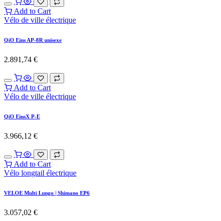
Add to Cart
Vélo de ville électrique
QiO Eins AP-8R unisexe
2.891,74
€
Add to Cart
Vélo de ville électrique
QiO EinsX P-E
3.966,12
€
Add to Cart
Vélo longtail électrique
VELOE Multi Lungo | Shimano EP6
3.057,02
€