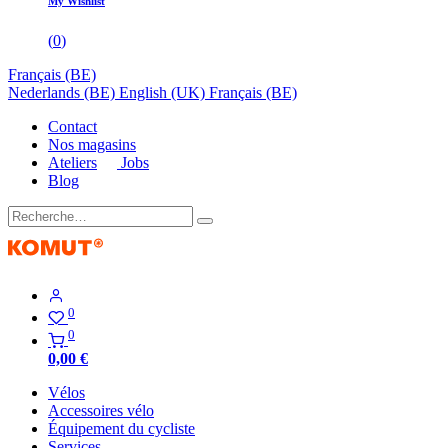
My Wishlist
(
0
)
Français (BE)
Nederlands (BE)
English (UK)
Français (BE)
Contact
Nos magasins
Ateliers
Jobs
Blog
0
0
0,00
€
Vélos
Accessoires vélo
Équipement du cycliste
Services