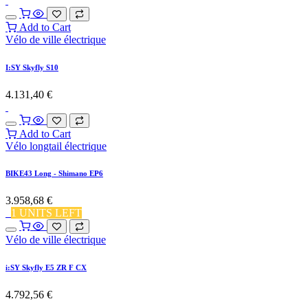
Add to Cart
Vélo de ville électrique
I:SY Skyfly S10
4.131,40
€
Add to Cart
Vélo longtail électrique
BIKE43 Long - Shimano EP6
3.958,68
€
1 UNITS LEFT
Vélo de ville électrique
i:SY Skyfly E5 ZR F CX
4.792,56
€