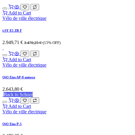
Add to Cart
Vélo de ville électrique
i:SY E5 ZR F
2.949,71
€
3.470,25
€
(15% OFF)
Add to Cart
Vélo de ville électrique
QiO Eins AP-8 unisexe
2.643,80
€
Back to School
Add to Cart
Vélo de ville électrique
QiO Eins P-5