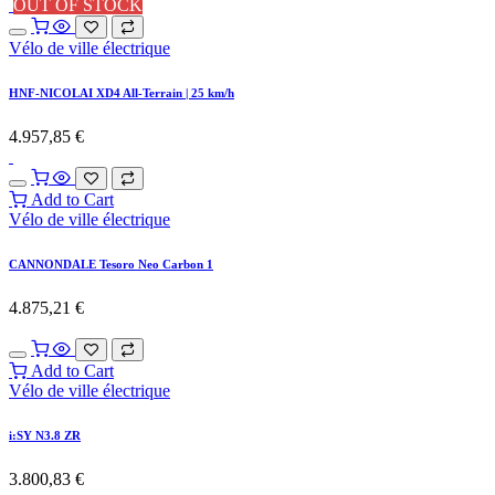
OUT OF STOCK
Vélo de ville électrique
HNF-NICOLAI XD4 All-Terrain | 25 km/h
4.957,85
€
Add to Cart
Vélo de ville électrique
CANNONDALE Tesoro Neo Carbon 1
4.875,21
€
Add to Cart
Vélo de ville électrique
i:SY N3.8 ZR
3.800,83
€