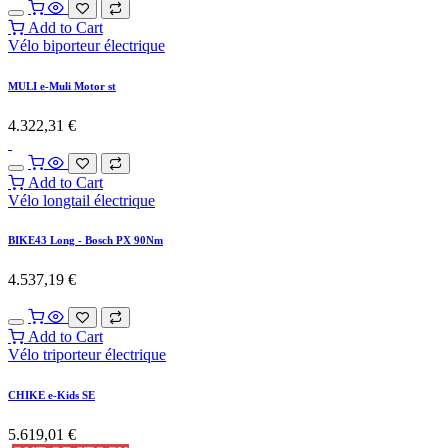
Add to Cart
Vélo biporteur électrique
MULI e-Muli Motor st
4.322,31
€
Add to Cart
Vélo longtail électrique
BIKE43 Long - Bosch PX 90Nm
4.537,19
€
Add to Cart
Vélo triporteur électrique
CHIKE e-Kids SE
5.619,01
€