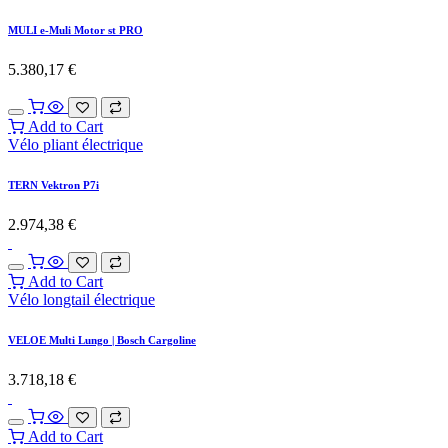
MULI e-Muli Motor st PRO
5.380,17
€
Add to Cart
Vélo pliant électrique
TERN Vektron P7i
2.974,38
€
Add to Cart
Vélo longtail électrique
VELOE Multi Lungo | Bosch Cargoline
3.718,18
€
Add to Cart