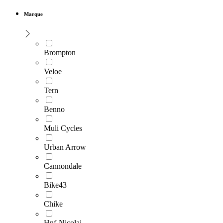
Marque
Brompton
Veloe
Tern
Benno
Muli Cycles
Urban Arrow
Cannondale
Bike43
Chike
Hnf-Nicolai