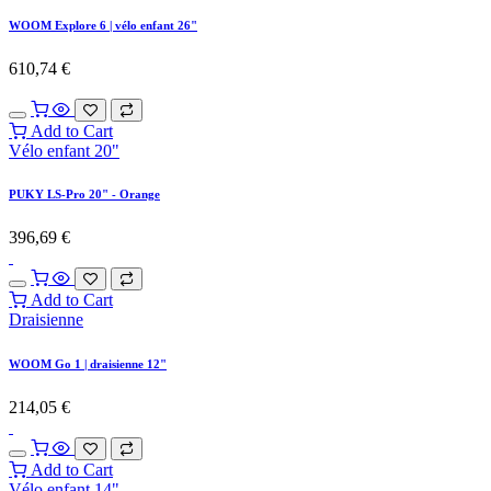
WOOM Explore 6 | vélo enfant 26"
610,74
€
Add to Cart
Vélo enfant 20"
PUKY LS-Pro 20" - Orange
396,69
€
Add to Cart
Draisienne
WOOM Go 1 | draisienne 12"
214,05
€
Add to Cart
Vélo enfant 14"