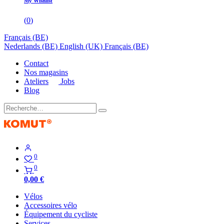
My Wishlist
(
0
)
Français (BE)
Nederlands (BE)
English (UK)
Français (BE)
Contact
Nos magasins
Ateliers
Jobs
Blog
0
0
0,00
€
Vélos
Accessoires vélo
Équipement du cycliste
Services