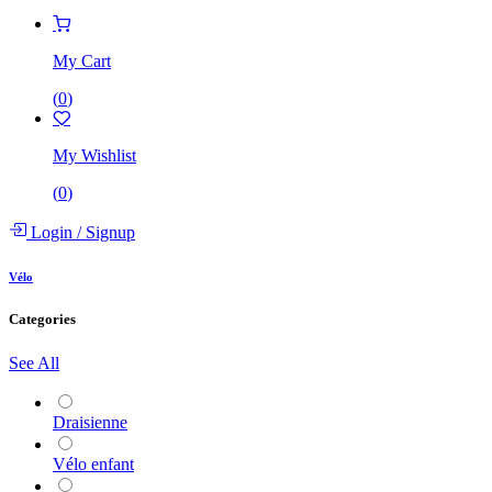
My Cart
(
0
)
My Wishlist
(
0
)
Login
/
Signup
Vélo
Categories
See All
Draisienne
Vélo enfant