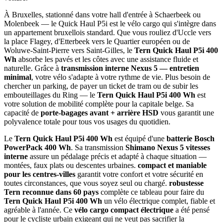
Quick Haul
Add to Cart
Buy Now
Add to wishlist
Compare
Share
Tern
Vélos cargo & pliable à assistance électrique
Financement vélo
En savoir plus
Demander un essai
En savoir plus
Contactez-nous
Description