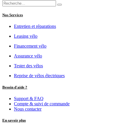
Moteur
Bosch Performance Line
Batterie
Bosch PowerPack 400 Wh
Général
Midnight Blue
or
Black
or
Red
Couleur cadre
Satin
Marque
Tern
Option sécurité
ABS
Sans ABS
Transmission
Transmission
Chaîne
Vitesses
Shimano Nexus 5
Cadre
Cadre
Aluminium
Poids Total Autorisé en
150 Kg
Charge
Others
Modèle Tern
Quick Haul
Similar Products