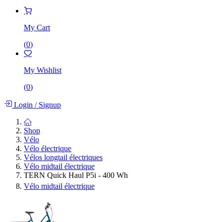
My Cart
(
0
)
My Wishlist
(
0
)
Login
/
Signup
Shop
Vélo
Vélo électrique
Vélos longtail électriques
Vélo midtail électrique
TERN Quick Haul P5i - 400 Wh
Vélo midtail électrique