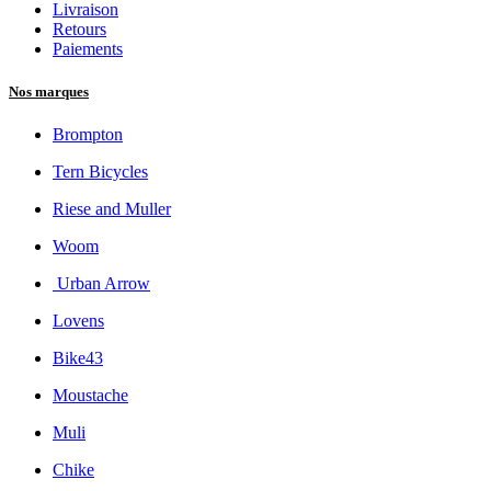
Reprise de vélos électriques
Besoin d'aide ?
Support & FAQ
Compte & suivi de commande
Nous contacter
En savoir plus
Nos magasins
Nos services
Qui sommes-nous ?
Offres d'emploi
Inspiration & conseils
Notre expertise
Conseils d'experts
Actualités
Astuces