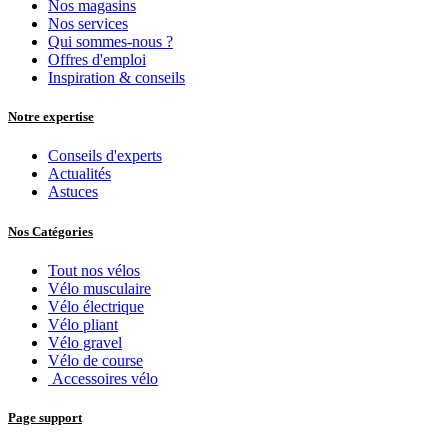
Accessory Products
TERN Quick Haul P5i - 400 Wh
2.726,45
€
Nos Services
Entretien et réparations
Leasing vélo
Financement vélo
Assurance vélo
Tester des vélos