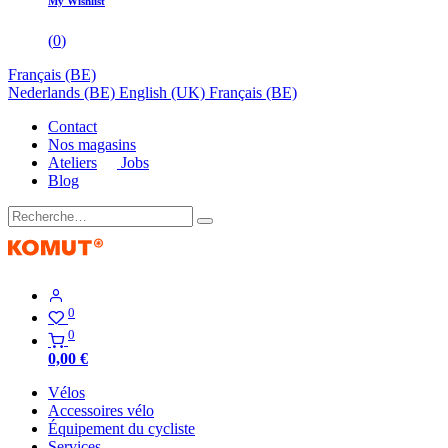
My Wishlist
(
0
)
Français (BE)
Nederlands (BE)
English (UK)
Français (BE)
Contact
Nos magasins
Ateliers
Jobs
Blog
0
0
0,00
€
Vélos
Accessoires vélo
Équipement du cycliste
Services