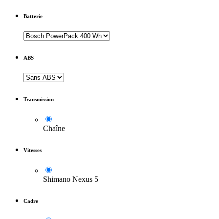
TERN Quick Haul P5i - 400 Wh
Le Quick Haul P5i est un vélo-cargo électrique abordable pour le
transport de passagers, chien et bagages. Motorisation Bosch fiable
et éprouvée.
6 people are viewing this right now
2.726,45
€
2.726,45
€
Marque
-
Tern