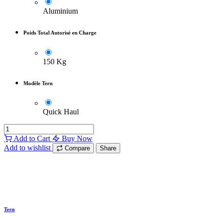
Couleur cadre
-
Midnight Blue
Moteur
Batterie
ABS
Transmission