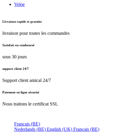
Nos Catégories
Tout nos vélos
Vélo musculaire
Vélo électrique
Vélo pliant
Vélo gravel
Vélo de course
Accessoires vélo
Page support
Livraison
Retours
Paiements
Nos marques
Brompton
Tern Bicycles
Riese and Muller
Woom