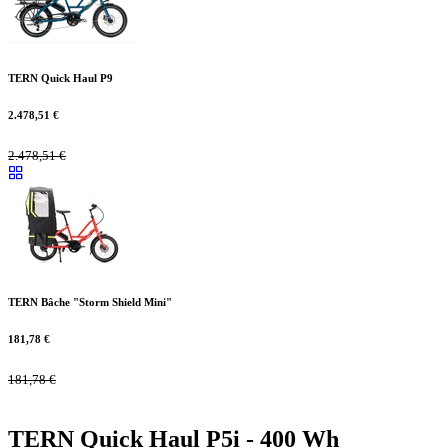
TERN Quick Haul P9
2.478,51
€
2.478,51
€
TERN Bâche "Storm Shield Mini"
181,78
€
181,78
€