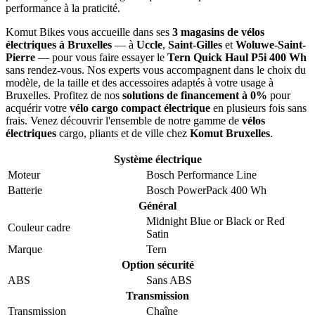
Specifications
Le
Tern Quick Haul P5i 400 Wh
est un
vélo cargo compact
électrique
conçu pour répondre aux exigences de la mobilité
urbaine moderne à
Bruxelles
. Équipé d'un
Bosch Performance
Line
, ce modèle est taillé pour vos trajets quotidiens dans les
19
communes bruxelloises
. Avec son cadre en
aluminium
et ses
roues 20 pouces
, le Tern Quick Haul P5i 400 Wh associe
robustesse et maniabilité pour un usage intensif. Avec son gabarit
identique à un vélo classique, il s'intègre naturellement dans votre
quotidien — que ce soit pour le stocker dans le couloir de votre
appartement à Schaerbeek ou le glisser dans le coffre de votre
voiture.
À Bruxelles, stationné dans votre hall d'entrée à Schaerbeek ou
Molenbeek — le Quick Haul P5i est le vélo cargo qui s'intègre dans
un appartement bruxellois standard. Que vous rouliez d'Uccle vers
la place Flagey, d'Etterbeek vers le Quartier européen ou de
Woluwe-Saint-Pierre vers Saint-Gilles, le
Tern Quick Haul P5i 400
Wh
absorbe les pavés et les côtes avec une assistance fluide et
naturelle. Grâce à
transmission interne Nexus 5 — entretien
minimal
, votre vélo s'adapte à votre rythme de vie. Plus besoin de
chercher un parking, de payer un ticket de tram ou de subir les
embouteillages du Ring — le
Tern Quick Haul P5i 400 Wh
est
votre solution de mobilité complète pour la capitale belge. Sa
capacité de
porte-bagages avant + arrière HSD
vous garantit une