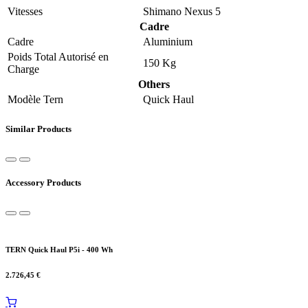
polyvalence totale pour tous vos usages du quotidien.
Le
Tern Quick Haul P5i 400 Wh
est équipé d'une
batterie Bosch
PowerPack 400 Wh
. Sa transmission
Shimano Nexus 5 vitesses
interne
assure un pédalage précis et adapté à chaque situation —
montées, faux plats ou descentes urbaines.
compact et maniable
pour les centres-villes
garantit votre confort et votre sécurité en
toutes circonstances, que vous soyez seul ou chargé.
robustesse
Tern reconnue dans 60 pays
complète ce tableau pour faire du
Tern Quick Haul P5i 400 Wh
un vélo électrique complet, fiable et
agréable à l'année. Ce
vélo cargo compact électrique
a été pensé
pour le cycliste urbain exigeant qui ne veut pas sacrifier la
performance à la praticité.
Komut Bikes vous accueille dans ses
3 magasins de vélos
électriques à Bruxelles
— à
Uccle
,
Saint-Gilles
et
Woluwe-Saint-
Pierre
— pour vous faire essayer le
Tern Quick Haul P5i 400 Wh
sans rendez-vous. Nos experts vous accompagnent dans le choix du
modèle, de la taille et des accessoires adaptés à votre usage à
Bruxelles. Profitez de nos
solutions de financement à 0%
pour
acquérir votre
vélo cargo compact électrique
en plusieurs fois sans
frais. Venez découvrir l'ensemble de notre gamme de
vélos
électriques
cargo, pliants et de ville chez
Komut Bruxelles
.
Système électrique