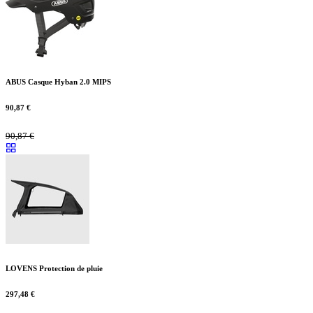
ABUS Casque Hyban 2.0 MIPS
90,87
€
90,87
€
LOVENS Protection de pluie
297,48
€