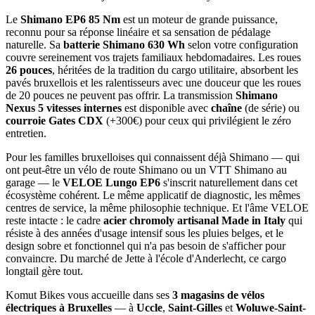
Le
Shimano EP6 85 Nm
est un moteur de grande puissance,
reconnu pour sa réponse linéaire et sa sensation de pédalage
naturelle. Sa
batterie Shimano 630 Wh
selon votre configuration
couvre sereinement vos trajets familiaux hebdomadaires. Les roues
26 pouces
, héritées de la tradition du cargo utilitaire, absorbent les
pavés bruxellois et les ralentisseurs avec une douceur que les roues
de 20 pouces ne peuvent pas offrir. La transmission
Shimano
Nexus 5 vitesses internes
est disponible avec
chaîne
(de série) ou
courroie Gates CDX
(+300€) pour ceux qui privilégient le zéro
entretien.
Pour les familles bruxelloises qui connaissent déjà Shimano — qui
ont peut-être un vélo de route Shimano ou un VTT Shimano au
garage — le
VELOE Lungo EP6
s'inscrit naturellement dans cet
écosystème cohérent. Le même applicatif de diagnostic, les mêmes
centres de service, la même philosophie technique. Et l'âme VELOE
reste intacte : le cadre
acier chromoly artisanal Made in Italy
qui
résiste à des années d'usage intensif sous les pluies belges, et le
design sobre et fonctionnel qui n'a pas besoin de s'afficher pour
convaincre. Du marché de Jette à l'école d'Anderlecht, ce cargo
longtail gère tout.
Komut Bikes vous accueille dans ses
3 magasins de vélos
électriques à Bruxelles
— à
Uccle
,
Saint-Gilles
et
Woluwe-Saint-