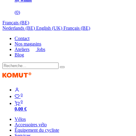
My Wishlist
(
0
)
Français (BE)
Nederlands (BE)
English (UK)
Français (BE)
Contact
Nos magasins
Ateliers
Jobs
Blog
0
0
0,00
€
Vélos
Accessoires vélo
Équipement du cycliste
Services