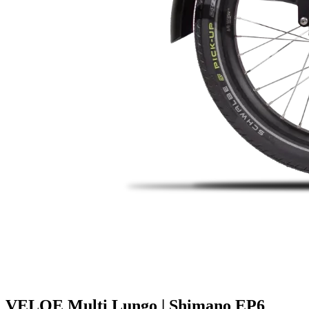
VELOE Multi Lungo | Shimano EP6