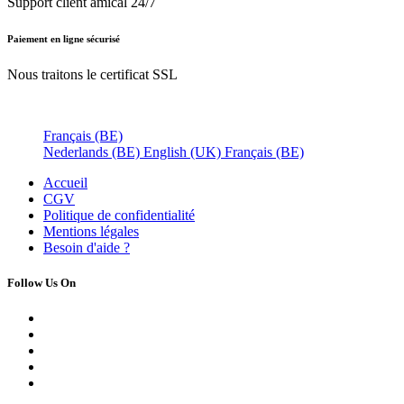
support client 24/7
Support client amical 24/7
Paiement en ligne sécurisé
Nous traitons le certificat SSL
Français (BE)
Nederlands (BE)
English (UK)
Français (BE)
Accueil
CGV
Politique de confidentialité
Mentions légales
Besoin d'
aide ?
Follow Us On