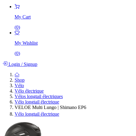
My Cart
(
0
)
My Wishlist
(
0
)
Login
/
Signup
Shop
Vélo
Vélo électrique
Vélos longtail électriques
Vélo longtail électrique
VELOE Multi Lungo | Shimano EP6
Vélo longtail électrique