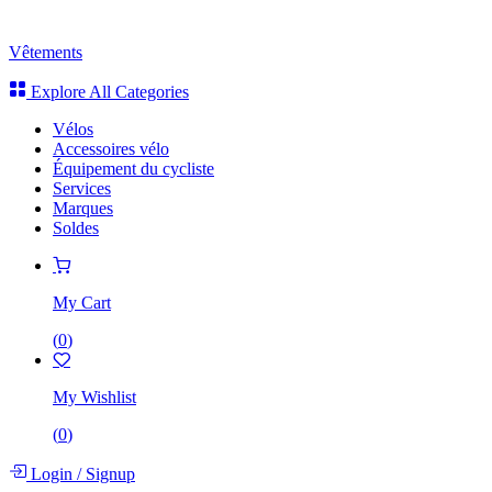
Vêtements
Explore All Categories
Vélos
Accessoires vélo
Équipement du cycliste
Services
Marques
Soldes
My Cart
(
0
)
My Wishlist
(
0
)
Login
/
Signup