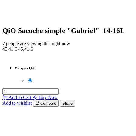
QiO Sacoche simple "Gabriel" 14-16L
7 people are viewing this right now
45,41
€
45,41
€
Marque
-
QiO
Add to Cart
Buy Now
Add to wishlist
Compare
Share