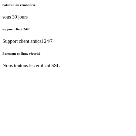
Satisfait ou remboursé
sous 30 jours
support client 24/7
Support client amical 24/7
Paiement en ligne sécurisé
Nous traitons le certificat SSL
Français (BE)
Nederlands (BE)
English (UK)
Français (BE)
Accueil
CGV
Politique de confidentialité
Mentions légales
Besoin d'
aide ?
Follow Us On