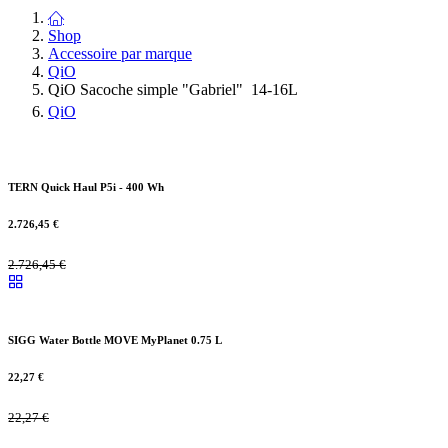
Shop
Accessoire par marque
QiO
QiO Sacoche simple "Gabriel" 14-16L
QiO
TERN Quick Haul P5i - 400 Wh
2.726,45
€
2.726,45
€
SIGG Water Bottle MOVE MyPlanet 0.75 L
22,27
€
22,27
€