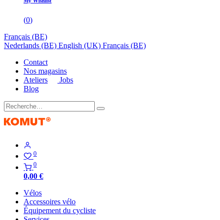
My Wishlist
(
0
)
Français (BE)
Nederlands (BE)
English (UK)
Français (BE)
Contact
Nos magasins
Ateliers
Jobs
Blog
0
0
0,00
€
Vélos
Accessoires vélo
Équipement du cycliste
Services