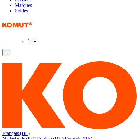
Marques
Soldes
0
Français (BE)
Nederlands (BE)
English (UK)
Français (BE)