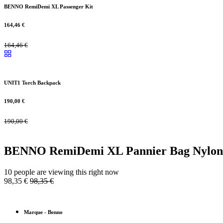
BENNO RemiDemi XL Passenger Kit
164,46
€
164,46
€
UNIT1 Torch Backpack
190,00
€
190,00
€
BENNO RemiDemi XL Pannier Bag Nylon 
10 people are viewing this right now
98,35
€
98,35
€
Marque
-
Benno