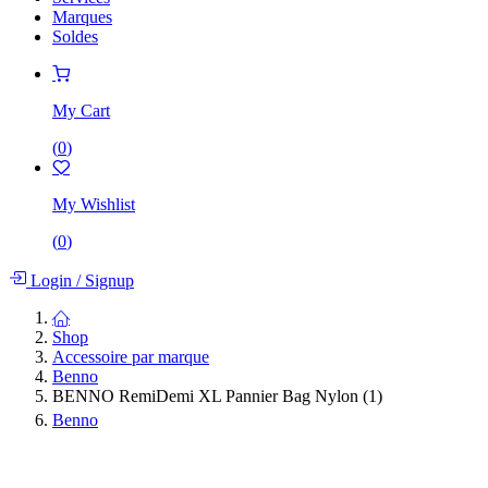
Marques
Soldes
My Cart
(
0
)
My Wishlist
(
0
)
Login
/
Signup
Shop
Accessoire par marque
Benno
BENNO RemiDemi XL Pannier Bag Nylon (1)
Benno