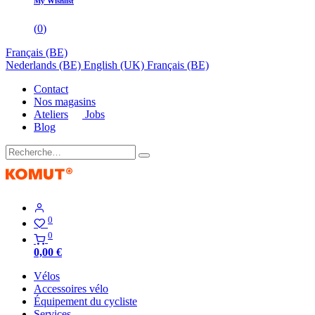
My Wishlist
(
0
)
Français (BE)
Nederlands (BE)
English (UK)
Français (BE)
Contact
Nos magasins
Ateliers
Jobs
Blog
0
0
0,00
€
Vélos
Accessoires vélo
Équipement du cycliste
Services