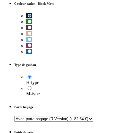
Couleur cadre
-
Black Matt
Type de guidon
H-type
M-type
Porte bagage
Poids du vélo