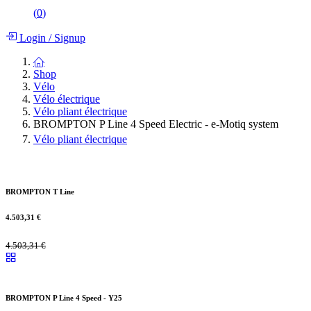
(
0
)
Login
/
Signup
Shop
Vélo
Vélo électrique
Vélo pliant électrique
BROMPTON P Line 4 Speed Electric - e-Motiq system
Vélo pliant électrique
BROMPTON T Line
4.503,31
€
4.503,31
€
BROMPTON P Line 4 Speed - Y25