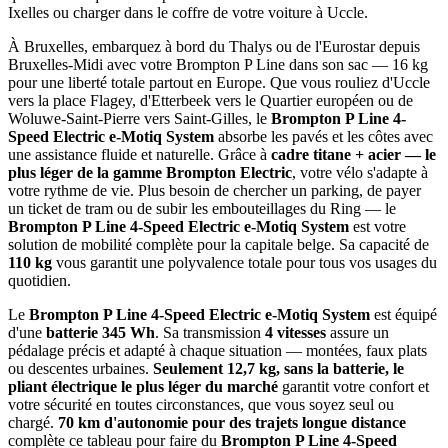
Ixelles ou charger dans le coffre de votre voiture à Uccle.
À Bruxelles, embarquez à bord du Thalys ou de l'Eurostar depuis
Bruxelles-Midi avec votre Brompton P Line dans son sac — 16 kg
pour une liberté totale partout en Europe. Que vous rouliez d'Uccle
vers la place Flagey, d'Etterbeek vers le Quartier européen ou de
Woluwe-Saint-Pierre vers Saint-Gilles, le
Brompton P Line 4-
Speed Electric e-Motiq System
absorbe les pavés et les côtes avec
une assistance fluide et naturelle. Grâce à
cadre titane + acier — le
plus léger de la gamme Brompton Electric
, votre vélo s'adapte à
votre rythme de vie. Plus besoin de chercher un parking, de payer
un ticket de tram ou de subir les embouteillages du Ring — le
Brompton P Line 4-Speed Electric e-Motiq System
est votre
solution de mobilité complète pour la capitale belge. Sa capacité de
110 kg
vous garantit une polyvalence totale pour tous vos usages du
quotidien.
Le
Brompton P Line 4-Speed Electric e-Motiq System
est équipé
d'une
batterie 345 Wh
. Sa transmission
4 vitesses
assure un
pédalage précis et adapté à chaque situation — montées, faux plats
ou descentes urbaines.
S
eulement 12,7 kg, sans la batterie, le
pliant électrique le plus léger du marché
garantit votre confort et
votre sécurité en toutes circonstances, que vous soyez seul ou
chargé.
70 km d'autonomie pour des trajets longue distance
complète ce tableau pour faire du
Brompton P Line 4-Speed