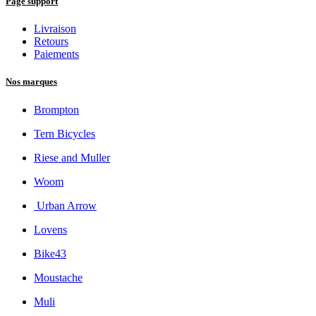
Page support
Livraison
Retours
Paiements
Nos marques
Brompton
Tern Bicycles
Riese and Muller
Woom
Urban Arrow
Lovens
Bike43
Moustache
Muli