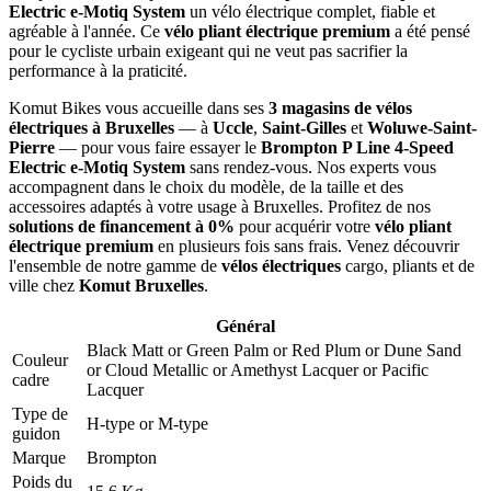
Electric e-Motiq System
un vélo électrique complet, fiable et
agréable à l'année. Ce
vélo pliant électrique premium
a été pensé
pour le cycliste urbain exigeant qui ne veut pas sacrifier la
performance à la praticité.
Komut Bikes vous accueille dans ses
3 magasins de vélos
électriques à Bruxelles
— à
Uccle
,
Saint-Gilles
et
Woluwe-Saint-
Pierre
— pour vous faire essayer le
Brompton P Line 4-Speed
Electric e-Motiq System
sans rendez-vous. Nos experts vous
accompagnent dans le choix du modèle, de la taille et des
accessoires adaptés à votre usage à Bruxelles. Profitez de nos
solutions de financement à 0%
pour acquérir votre
vélo pliant
électrique premium
en plusieurs fois sans frais. Venez découvrir
l'ensemble de notre gamme de
vélos électriques
cargo, pliants et de
ville chez
Komut Bruxelles
.
Général
Black Matt
or
Green Palm
or
Red Plum
or
Dune Sand
Couleur
or
Cloud Metallic
or
Amethyst Lacquer
or
Pacific
cadre
Lacquer
Type de
H-type
or
M-type
guidon
Marque
Brompton
Poids du