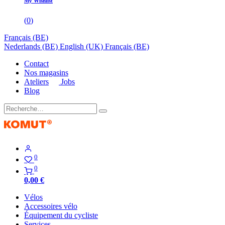
My Wishlist
(
0
)
Français (BE)
Nederlands (BE)
English (UK)
Français (BE)
Contact
Nos magasins
Ateliers
Jobs
Blog
0
0
0,00
€
Vélos
Accessoires vélo
Équipement du cycliste
Services