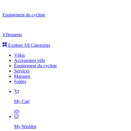
Equipement du cycliste
Vêtements
Explore All Categories
Vélos
Accessoires vélo
Équipement du cycliste
Services
Marques
Soldes
My Cart
(
0
)
My Wishlist