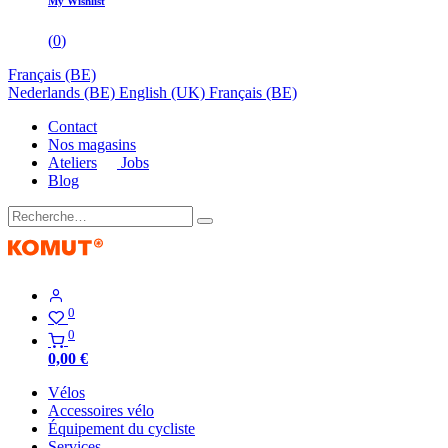
My Wishlist
(
0
)
Français (BE)
Nederlands (BE)
English (UK)
Français (BE)
Contact
Nos magasins
Ateliers
Jobs
Blog
0
0
0,00
€
Vélos
Accessoires vélo
Équipement du cycliste
Services