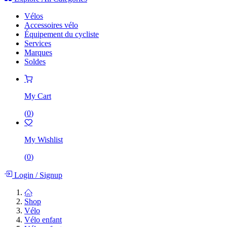
Vélos
Accessoires vélo
Équipement du cycliste
Services
Marques
Soldes
My Cart
(
0
)
My Wishlist
(
0
)
Login
/
Signup
Shop
Vélo
Vélo enfant