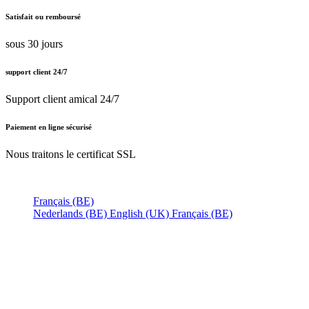
Satisfait ou remboursé
sous 30 jours
support client 24/7
Support client amical 24/7
Paiement en ligne sécurisé
Nous traitons le certificat SSL
Français (BE)
Nederlands (BE)
English (UK)
Français (BE)
Accueil
CGV
Politique de confidentialité
Mentions légales
Besoin d'
aide ?