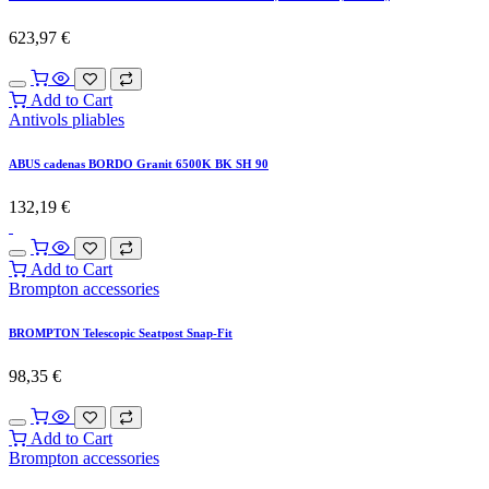
623,97
€
Add to Cart
Antivols pliables
ABUS cadenas BORDO Granit 6500K BK SH 90
132,19
€
Add to Cart
Brompton accessories
BROMPTON Telescopic Seatpost Snap-Fit
98,35
€
Add to Cart
Brompton accessories