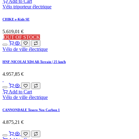
Add to Cart
Vélo triporteur électrique
CHIKE e-Kids SE
5.619,01
€
OUT OF STOCK
Vélo de ville électrique
HNF-NICOLAI XD4 All-Terrain | 25 km/h
4.957,85
€
Add to Cart
Vélo de ville électrique
CANNONDALE Tesoro Neo Carbon 1
4.875,21
€