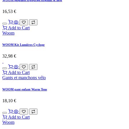
16,53
€
Add to Cart
Woom
WOOM Kit Lumières Cyclope
32,98
€
Add to Cart
Gants et manchons vélo
WOOM gant enfant Warm Tens
18,10
€
Add to Cart
Woom