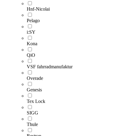
Hnf-Nicolai
Pelago
i:SY
Kona
QiO
VSF fahrradmanufaktur
Overade
Genesis
Tex Lock
SIGG
Thule
Restrap