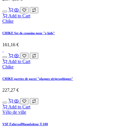
Add to Cart
Chike
CHIKE Set de coussins pour "e kids"
161,16
€
Add to Cart
Chike
CHIKE parties de paroi "plaques sérigraphiques"
227,27
€
Add to Cart
Vélo de ville
VSF FahrradManufaktur T-100