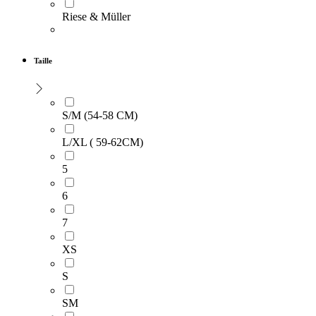
Riese & Müller
Taille
S/M (54-58 CM)
L/XL ( 59-62CM)
5
6
7
XS
S
SM