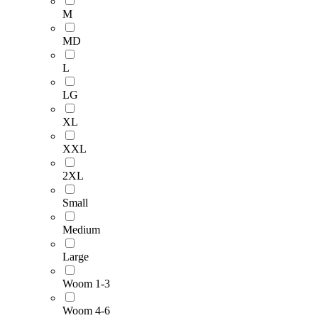
M
MD
L
LG
XL
XXL
2XL
Small
Medium
Large
Woom 1-3
Woom 4-6