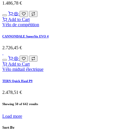
1.486,78
€
Add to Cart
Vélo de compétition
CANNONDALE SuperSix EVO 4
2.726,45
€
Add to Cart
Vélo midtail électrique
TERN Quick Haul P9
2.478,51
€
Showing 50 of 642 results
Load more
Sort By