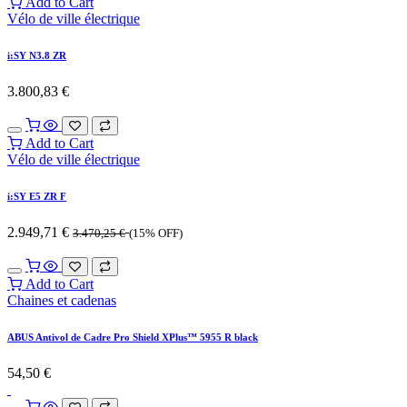
Add to Cart
Vélo de ville électrique
i:SY N3.8 ZR
3.800,83
€
Add to Cart
Vélo de ville électrique
i:SY E5 ZR F
2.949,71
€
3.470,25
€
(15% OFF)
Add to Cart
Chaines et cadenas
ABUS Antivol de Cadre Pro Shield XPlus™ 5955 R black
54,50
€