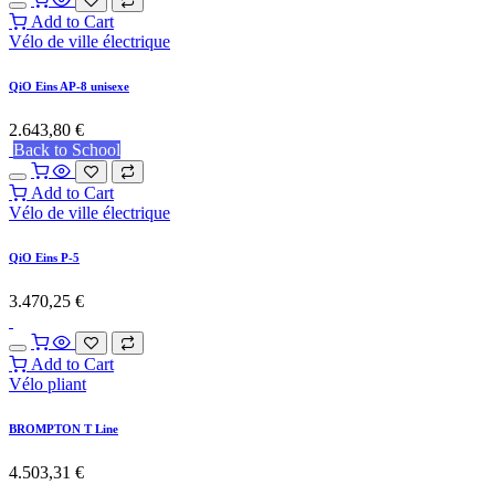
Add to Cart
Vélo de ville électrique
QiO Eins AP-8 unisexe
2.643,80
€
Back to School
Add to Cart
Vélo de ville électrique
QiO Eins P-5
3.470,25
€
Add to Cart
Vélo pliant
BROMPTON T Line
4.503,31
€