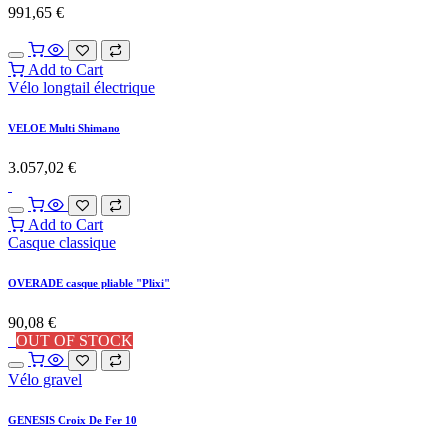
991,65
€
Add to Cart
Vélo longtail électrique
VELOE Multi Shimano
3.057,02
€
Add to Cart
Casque classique
OVERADE casque pliable "Plixi"
90,08
€
OUT OF STOCK
Vélo gravel
GENESIS Croix De Fer 10