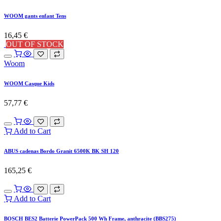
WOOM gants enfant Tens
16,45
€
OUT OF STOCK
Woom
WOOM Casque Kids
57,77
€
Add to Cart
ABUS cadenas Bordo Granit 6500K BK SH 120
165,25
€
Add to Cart
BOSCH BES2 Batterie PowerPack 500 Wh Frame, anthracite (BBS275)