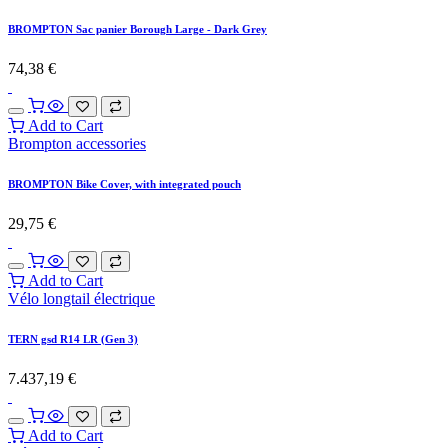
BROMPTON Sac panier Borough Large - Dark Grey
74,38
€
Add to Cart
Brompton accessories
BROMPTON Bike Cover, with integrated pouch
29,75
€
Add to Cart
Vélo longtail électrique
TERN gsd R14 LR (Gen 3)
7.437,19
€
Add to Cart