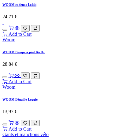
WOOM cadenas Lokki
24,71
€
Add to Cart
Woom
WOOM Pompe à pied Airflo
28,84
€
Add to Cart
Woom
WOOM Béquille Leggie
13,97
€
Add to Cart
Gants et manchons vélo