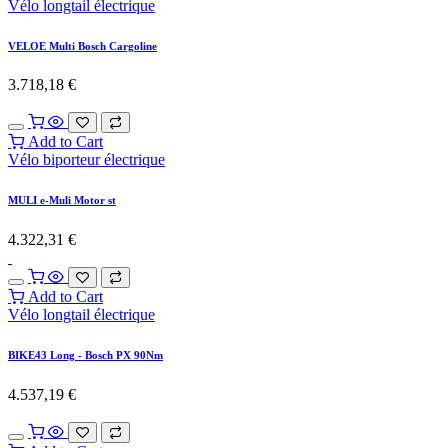
Vélo longtail électrique
VELOE Multi Bosch Cargoline
3.718,18
€
Add to Cart
Vélo biporteur électrique
MULI e-Muli Motor st
4.322,31
€
Add to Cart
Vélo longtail électrique
BIKE43 Long - Bosch PX 90Nm
4.537,19
€