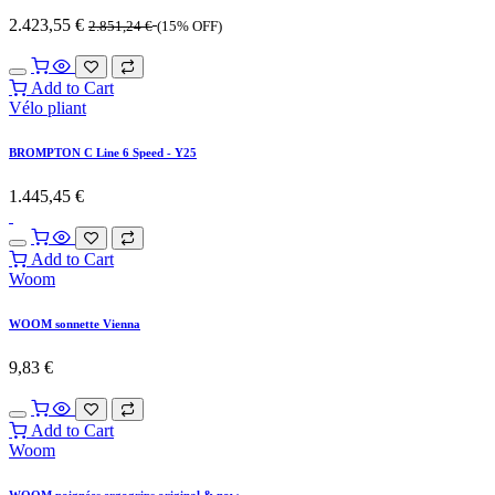
2.423,55
€
2.851,24
€
(15% OFF)
Add to Cart
Vélo pliant
BROMPTON C Line 6 Speed - Y25
1.445,45
€
Add to Cart
Woom
WOOM sonnette Vienna
9,83
€
Add to Cart
Woom
WOOM poignées ergogrips original & now