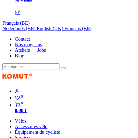
My Wishlist
(
0
)
Français (BE)
Nederlands (BE)
English (UK)
Français (BE)
Contact
Nos magasins
Ateliers
Jobs
Blog
0
0
0,00
€
Vélos
Accessoires vélo
Équipement du cycliste
Services