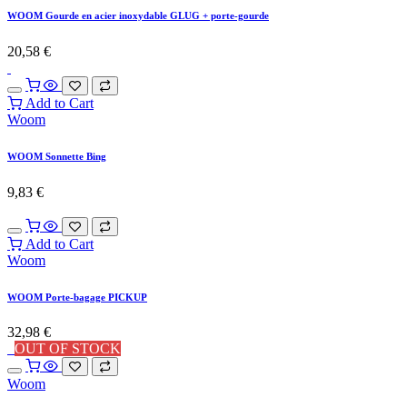
WOOM Gourde en acier inoxydable GLUG + porte-gourde
20,58
€
Add to Cart
Woom
WOOM Sonnette Bing
9,83
€
Add to Cart
Woom
WOOM Porte-bagage PICKUP
32,98
€
OUT OF STOCK
Woom