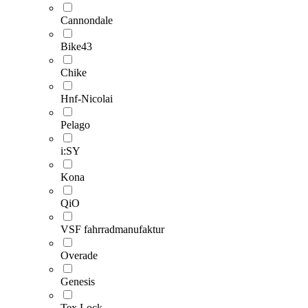
Cannondale
Bike43
Chike
Hnf-Nicolai
Pelago
i:SY
Kona
QiO
VSF fahrradmanufaktur
Overade
Genesis
Tex Lock