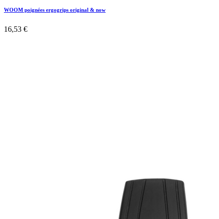
WOOM poignées ergogrips original & now
16,53
€