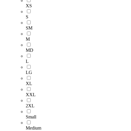
XS
S
SM
M
MD
L
LG
XL
XXL
2XL
Small
Medium