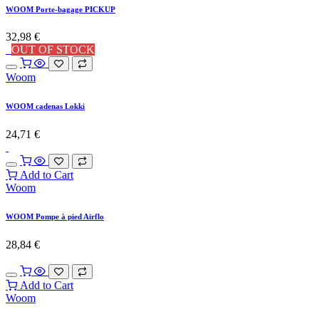
WOOM Porte-bagage PICKUP
32,98
€
OUT OF STOCK
Woom
WOOM cadenas Lokki
24,71
€
Add to Cart
Woom
WOOM Pompe à pied Airflo
28,84
€
Add to Cart
Woom