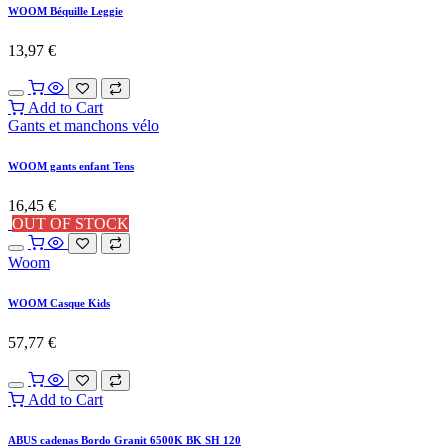
WOOM Béquille Leggie
13,97
€
Add to Cart
Gants et manchons vélo
WOOM gants enfant Tens
16,45
€
OUT OF STOCK
Woom
WOOM Casque Kids
57,77
€
Add to Cart
ABUS cadenas Bordo Granit 6500K BK SH 120