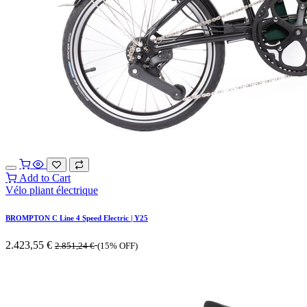
Add to Cart
Vélo pliant électrique
BROMPTON C Line 4 Speed Electric | Y25
2.423,55
€
2.851,24
€
(15% OFF)