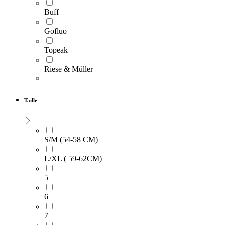
Buff
Gofluo
Topeak
Riese & Müller
Taille
S/M (54-58 CM)
L/XL ( 59-62CM)
5
6
7