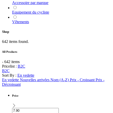
Accessoire par marque
Equipement du cycliste
Vêtements
Shop
642 items found.
All Products
- 642 items
Pricelist :
B2C
B2C
Sort By :
En vedette
En vedette
Nouvelles arrivées
Nom (A-Z)
Prix - Croissant
Prix -
Décroissant
Price