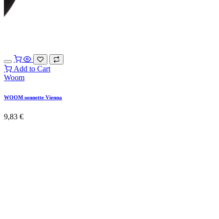
Add to Cart
Woom
WOOM sonnette Vienna
9,83
€