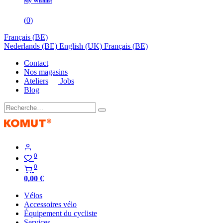
My Wishlist
(
0
)
Français (BE)
Nederlands (BE)
English (UK)
Français (BE)
Contact
Nos magasins
Ateliers
Jobs
Blog
0
0
0,00
€
Vélos
Accessoires vélo
Équipement du cycliste
Services