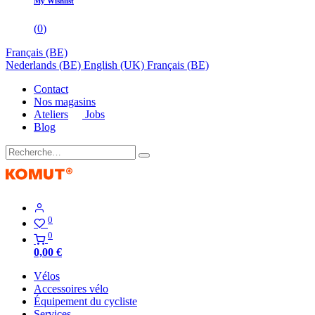
My Wishlist
(
0
)
Français (BE)
Nederlands (BE)
English (UK)
Français (BE)
Contact
Nos magasins
Ateliers
Jobs
Blog
0
0
0,00
€
Vélos
Accessoires vélo
Équipement du cycliste
Services