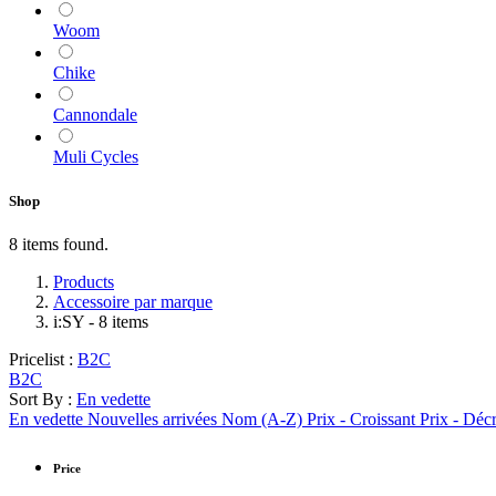
Woom
Chike
Cannondale
Muli Cycles
Shop
8 items found.
Products
Accessoire par marque
i:SY
- 8 items
Pricelist :
B2C
B2C
Sort By :
En vedette
En vedette
Nouvelles arrivées
Nom (A-Z)
Prix - Croissant
Prix - Déc
Price