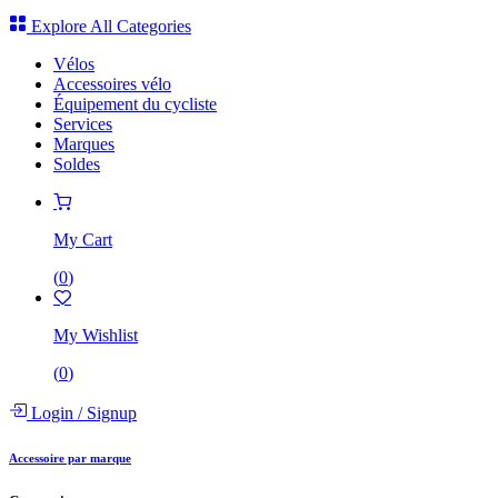
Explore All Categories
Vélos
Accessoires vélo
Équipement du cycliste
Services
Marques
Soldes
My Cart
(
0
)
My Wishlist
(
0
)
Login
/
Signup
Accessoire par marque