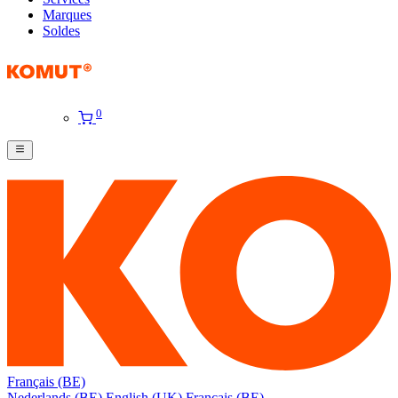
Marques
Soldes
0
Français (BE)
Nederlands (BE)
English (UK)
Français (BE)