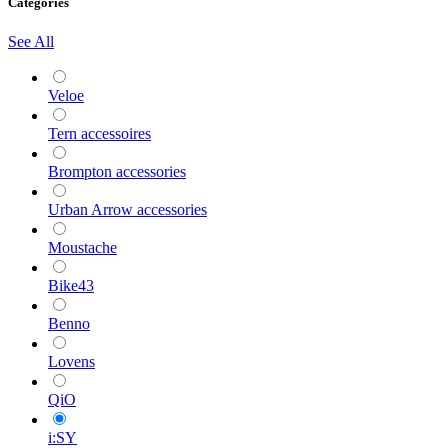
Categories
See All
Veloe
Tern accessoires
Brompton accessories
Urban Arrow accessories
Moustache
Bike43
Benno
Lovens
QiO
i:SY