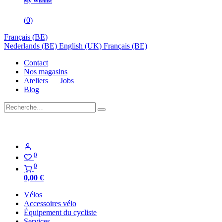
My Wishlist
(
0
)
Français (BE)
Nederlands (BE)
English (UK)
Français (BE)
Contact
Nos magasins
Ateliers
Jobs
Blog
0
0
0,00
€
Vélos
Accessoires vélo
Équipement du cycliste
Services