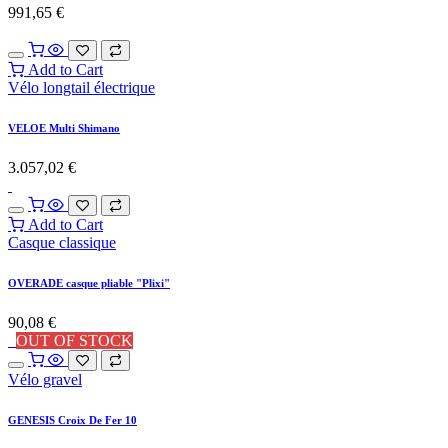
991,65
€
Add to Cart
Vélo longtail électrique
VELOE Multi Shimano
3.057,02
€
Add to Cart
Casque classique
OVERADE casque pliable "Plixi"
90,08
€
OUT OF STOCK
Vélo gravel
GENESIS Croix De Fer 10