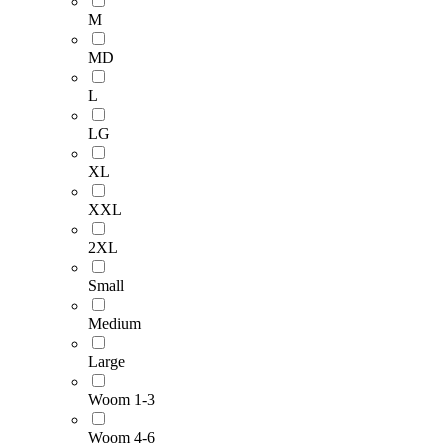
M
MD
L
LG
XL
XXL
2XL
Small
Medium
Large
Woom 1-3
Woom 4-6