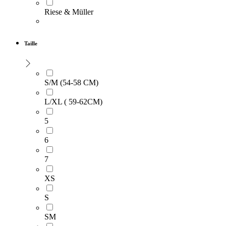
Riese & Müller
Taille
S/M (54-58 CM)
L/XL ( 59-62CM)
5
6
7
XS
S
SM