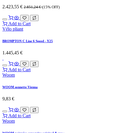
2.423,55
€
2.851,24
€
(15% OFF)
Add to Cart
Vélo pliant
BROMPTON C Line 6 Speed - Y25
1.445,45
€
Add to Cart
Woom
WOOM sonnette Vienna
9,83
€
Add to Cart
Woom
WOOM poignées ergogrips original & now