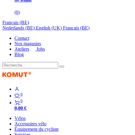
My Wishlist
(
0
)
Français (BE)
Nederlands (BE)
English (UK)
Français (BE)
Contact
Nos magasins
Ateliers
Jobs
Blog
0
0
0,00
€
Vélos
Accessoires vélo
Équipement du cycliste
Services