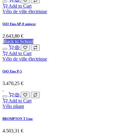
Add to Cart
Vélo de ville électrique
QiO Eins AP-8 unisexe
2.643,80
€
Back to School
Add to Cart
Vélo de ville électrique
QiO Eins P-5
3.470,25
€
Add to Cart
Vélo pliant
BROMPTON T Line
4.503,31
€