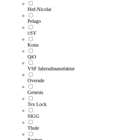
Hnf-Nicolai
Pelago
i:SY
Kona
QiO
VSF fahrradmanufaktur
Overade
Genesis
Tex Lock
SIGG
Thule
Restrap