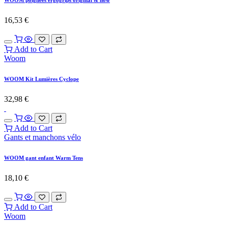
16,53
€
Add to Cart
Woom
WOOM Kit Lumières Cyclope
32,98
€
Add to Cart
Gants et manchons vélo
WOOM gant enfant Warm Tens
18,10
€
Add to Cart
Woom