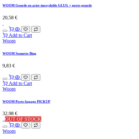
WOOM Gourde en acier inoxydable GLUG + porte-gourde
20,58
€
Add to Cart
Woom
WOOM Sonnette Bing
9,83
€
Add to Cart
Woom
WOOM Porte-bagage PICKUP
32,98
€
OUT OF STOCK
Woom