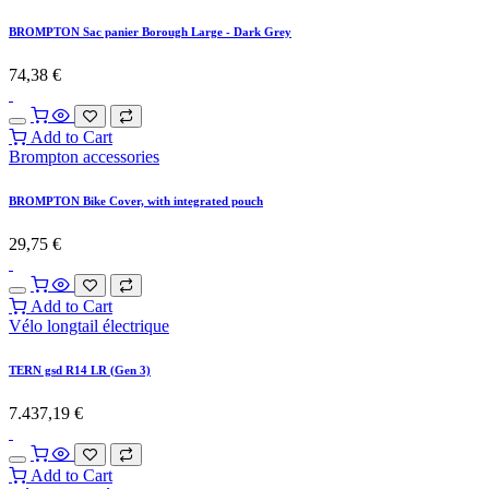
BROMPTON Sac panier Borough Large - Dark Grey
74,38
€
Add to Cart
Brompton accessories
BROMPTON Bike Cover, with integrated pouch
29,75
€
Add to Cart
Vélo longtail électrique
TERN gsd R14 LR (Gen 3)
7.437,19
€
Add to Cart