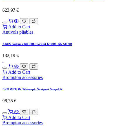
623,97
€
Add to Cart
Antivols pliables
ABUS cadenas BORDO Granit 6500K BK SH 90
132,19
€
Add to Cart
Brompton accessories
BROMPTON Telescopic Seatpost Snap-Fit
98,35
€
Add to Cart
Brompton accessories