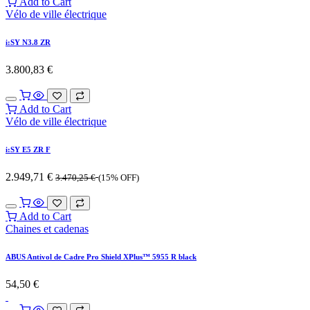
Add to Cart
Vélo de ville électrique
i:SY N3.8 ZR
3.800,83
€
Add to Cart
Vélo de ville électrique
i:SY E5 ZR F
2.949,71
€
3.470,25
€
(15% OFF)
Add to Cart
Chaines et cadenas
ABUS Antivol de Cadre Pro Shield XPlus™ 5955 R black
54,50
€