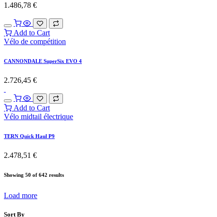
1.486,78
€
Add to Cart
Vélo de compétition
CANNONDALE SuperSix EVO 4
2.726,45
€
Add to Cart
Vélo midtail électrique
TERN Quick Haul P9
2.478,51
€
Showing 50 of 642 results
Load more
Sort By