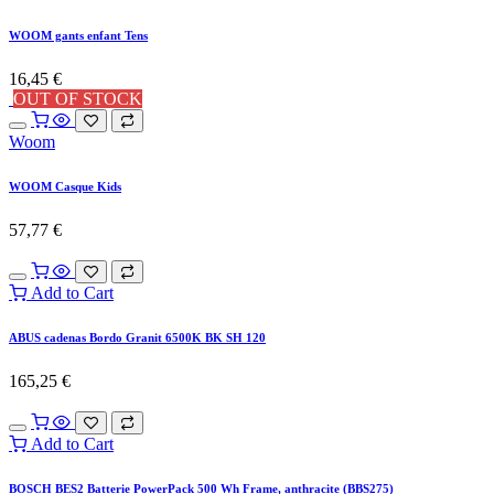
WOOM gants enfant Tens
16,45
€
OUT OF STOCK
Woom
WOOM Casque Kids
57,77
€
Add to Cart
ABUS cadenas Bordo Granit 6500K BK SH 120
165,25
€
Add to Cart
BOSCH BES2 Batterie PowerPack 500 Wh Frame, anthracite (BBS275)