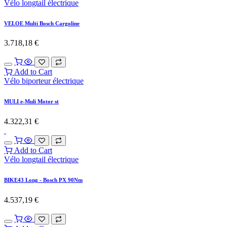
Vélo longtail électrique
VELOE Multi Bosch Cargoline
3.718,18
€
Add to Cart
Vélo biporteur électrique
MULI e-Muli Motor st
4.322,31
€
Add to Cart
Vélo longtail électrique
BIKE43 Long - Bosch PX 90Nm
4.537,19
€