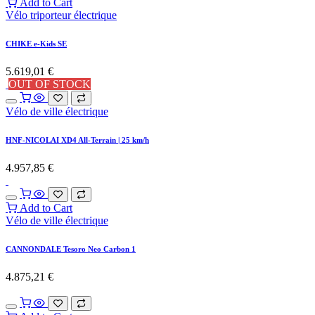
Add to Cart
Vélo triporteur électrique
CHIKE e-Kids SE
5.619,01
€
OUT OF STOCK
Vélo de ville électrique
HNF-NICOLAI XD4 All-Terrain | 25 km/h
4.957,85
€
Add to Cart
Vélo de ville électrique
CANNONDALE Tesoro Neo Carbon 1
4.875,21
€