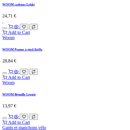
WOOM cadenas Lokki
24,71
€
Add to Cart
Woom
WOOM Pompe à pied Airflo
28,84
€
Add to Cart
Woom
WOOM Béquille Leggie
13,97
€
Add to Cart
Gants et manchons vélo