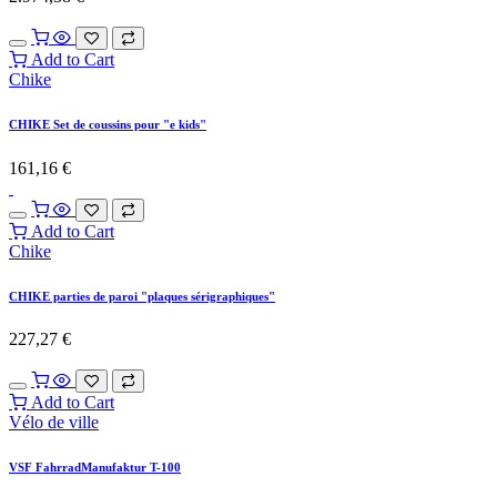
Add to Cart
Chike
CHIKE Set de coussins pour "e kids"
161,16
€
Add to Cart
Chike
CHIKE parties de paroi "plaques sérigraphiques"
227,27
€
Add to Cart
Vélo de ville
VSF FahrradManufaktur T-100