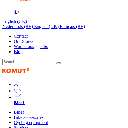
My Wishlist
(
0
)
English (UK)
Nederlands (BE)
English (UK)
Français (BE)
Contact
Our Stores
Workshops
Jobs
Blog
0
0
0.00
€
Bikes
Bike accessories
Cycling equipment
Services