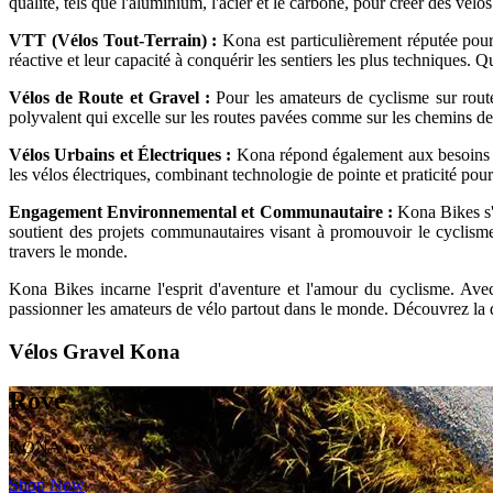
qualité, tels que l'aluminium, l'acier et le carbone, pour créer des vélo
VTT (Vélos Tout-Terrain) :
Kona est particulièrement réputée pour
réactive et leur capacité à conquérir les sentiers les plus techniques
Vélos de Route et Gravel :
Pour les amateurs de cyclisme sur rout
polyvalent qui excelle sur les routes pavées comme sur les chemins de t
Vélos Urbains et Électriques :
Kona répond également aux besoins de
les vélos électriques, combinant technologie de pointe et praticité pour
Engagement Environnemental et Communautaire :
Kona Bikes s'
soutient des projets communautaires visant à promouvoir le cyclisme
travers le monde.
Kona Bikes incarne l'esprit d'aventure et l'amour du cyclisme. Ave
passionner les amateurs de vélo partout dans le monde. Découvrez la 
Vélos Gravel Kona
Rove
KONA rove
Shop Now