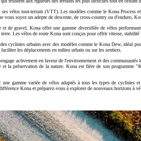
s qui résistent aux rigueurs des terrains les plus difficiles tout en offra
 ses vélos tout-terrain (VTT). Les modèles comme le Kona Process et 
. Que vous soyez un adepte de descente, de cross-country ou d'enduro, K
e et de gravel, Kona offre une gamme diversifiée de vélos performant
erre. Les vélos de route Kona sont conçus pour offrir vitesse, stabilité 
s cyclistes urbains avec des modèles comme le Kona Dew, idéal pour l
 faciliter les déplacements en milieu urbain ou sur les sentiers.
engage activement en faveur de l'environnement et des communautés loc
 et la préservation de la nature. Kona est fière de son programme "K
c une gamme variée de vélos adaptés à tous les types de cyclistes e
différence Kona et préparez-vous à explorer de nouveaux horizons à vé