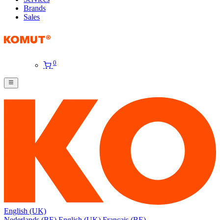
Brands
Sales
0
English (UK)
Nederlands (BE)
English (UK)
Français (BE)