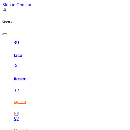
Skip to Content
Guest
Login
Register
My Cart
(
0
)